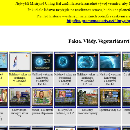
Nejvyšší Mistryně Ching Hai změnila zcela zásadně vývoj vesmíru, aby ž
Pokud ale lidstvo nepřejde na rostlinnou stravu, budou na plane
Přehled historie vysílaných satelitních pořadů s českými a 
http://suprememastertv.cz/filmy.ph
Fakta, Vlády, Vegetariánství
vý
Naléhavý vzkaz na
Naléhavý vzkaz na
Naléhavý vzkaz na
Naléhavý vzkaz na
Naléhavý vzkaz na
Co z
CZ
konferenci
konferenci
konferenci
konferenci
konferenci
v Londýně
v Londýně
v Londýně
v Londýně
v Londýně
CZ
CZ 1-4
CZ 2-4
CZ 3-4
CZ 4-4
Chov hospo-
Metan jako hlavní
Mistryně co
Následky
Spotřeba vody CZ
Strat
ňme
dářských zvířat
přičina oteplovaní
budeme jíst CZ
živočišné výroby
2
u
CZ
CZ