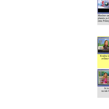
Musíme zac
planetu za 
cenu Prům
Kvalita l
zvířata
Je to
na nás