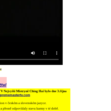
p4
tv/
TV Nejvyšší Mistryně Ching Hai bylo dne 3.řijna
suprememastertv.com
sion v českém a slovenském jazyce.
 a přesně odpovídaly stavu karmy v té době.