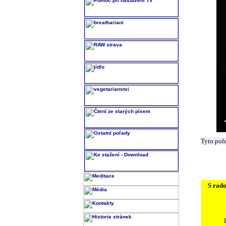
Tyto poř
S rado