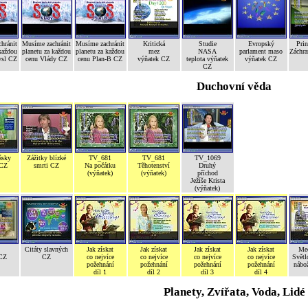
hránit
Musíme zachránit
Musíme zachránit
Kritická
Studie
Evropský
Prin
každou
planetu za každou
planetu za každou
mez
NASA
parlament maso
Záchr
ysl CZ
cenu Vlády CZ
cenu Plan-B CZ
výňatek CZ
teplota výňatek
výňatek CZ
CZ
Duchovní věda
ásky
Zážitky blízké
TV_681
TV_681
TV_1069
 CZ
smrti CZ
Na počátku
Těhotenství
Druhý
(výňatek)
(výňatek)
příchod
Ježíše Krista
(výňatek)
Citáty slavných
Jak získat
Jak získat
Jak získat
Jak získat
Med
 CZ
CZ
co nejvíce
co nejvíce
co nejvíce
co nejvíce
Světl
požehnání
požehnání
požehnání
požehnání
nábož
díl 1
díl 2
díl 3
díl 4
Planety, Zvířata, Voda, Lidé