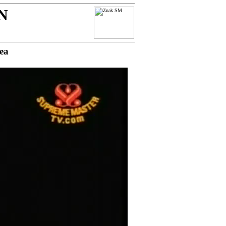
N
dea