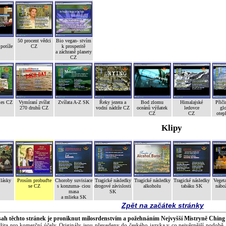
50 procent vědci
Bio vegan- stvím
potíže
CZ
k prosperitě
a záchraně planety
CZ
les CZ
Vymíraní zvířat
Zvířata A-Z SK
Řeky jezera a
Bod zlomu
Himalajské
Přiči
270 druhů CZ
vodní nádrže CZ
oceánů výňatek
ledovce
gl
CZ
CZ
otep
Klipy
 lásky
Prosím probuďte
Choroby suvisiace
Tragické následky
Tragické následky
Tragické následky
Vegeta
se CZ
s konzuma- ciou
drogové závislosti
alkoholu
tabáku SK
nábož
masa
SK
a mlieka SK
Zpět na začátek stránky
ah těchto stránek je proniknut milosrdenstvím a požehnáním Nejvyšší Mistryně Ching
žita pro komerční účely. Originály jsou převedeny do českého jazyka v co nejvěrnější podobě.