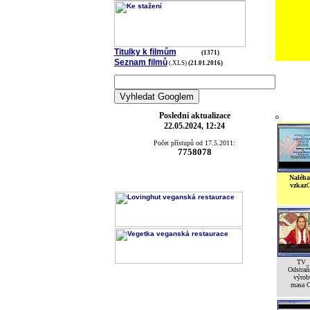
Titulky k filmům
(1371)
Seznam filmů
(.XLS)
(21.01.2016)
Poslední aktualizace
o
22.05.2024, 12:24
Počet přístupů od 17.5.2011:
7758078
Naléha
vzkaz
TV_
Odstra
výrob
masa 