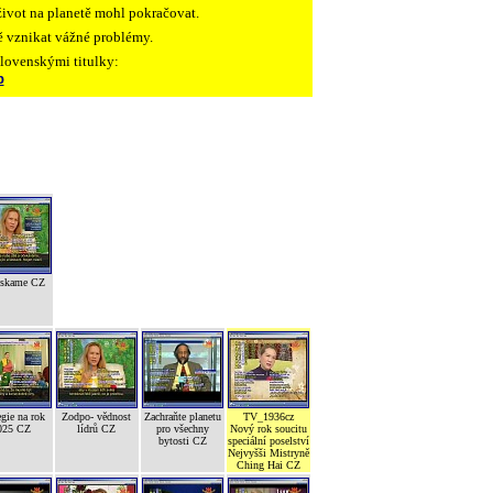
ivot na planetě mohl pokračovat.
tě vznikat vážné problémy.
slovenskými titulky:
p
ískame CZ
egie na rok
Zodpo- vědnost
Zachraňte planetu
TV_1936cz
025 CZ
lídrů CZ
pro všechny
Nový rok soucitu
bytosti CZ
speciální poselství
Nejvyšši Mistryně
Ching Hai CZ