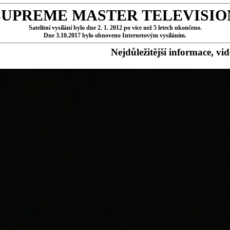
SUPREME MASTER TELEVISIO
Satelitní vysílání bylo dne 2. 1. 2012 po více než 5 letech ukončeno.
Dne 3.10.2017 bylo obnoveno Internetovým vysíláním.
Nejdůležitější informace, vi