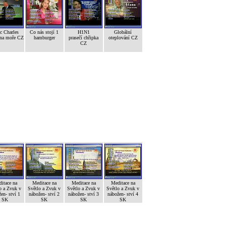
c Charles
Co nás stojí 1
H1N1
Globální
ana moře CZ
hamburger
prasečí chřipka
oteplování CZ
CZ
itace na
Meditace na
Meditace na
Meditace na
o a Zvuk v
Světlo a Zvuk v
Světlo a Zvuk v
Světlo a Zvuk v
en- ství 1
nábožen- ství 2
nábožen- ství 3
nábožen- ství 4
SK
SK
SK
SK