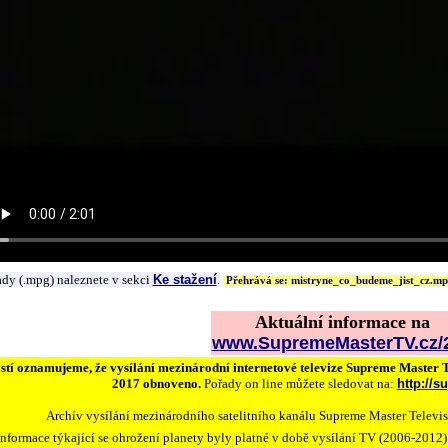
ady (.mpg) naleznete v sekci
Ke stažení
.
Přehrává se: mistryne_co_budeme_jist_cz.m
Aktuální informace na
www.SupremeMasterTV.cz/2
stí oznamujeme, že vysílání mezinárodní internetové televize Supreme Master 
2017 obnoveno.
Pořady on line můžete sledovat na:
http://
Archív vysílání mezinárodního satelitního kanálu Supreme Master Televi
Informace týkající se ohrožení planety byly platné v době vysílání TV (2006-2012)