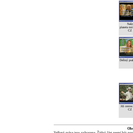
Naše
planeta má 
CZ
Deštný pra
Jdi cestou
CZ
Obs
Veškerá práva jsou vyhrazena. Žádná část nesmí být pou