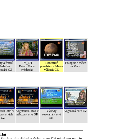
ny a řesení
TV_771
Dobrotivé
Fotografie města
obalního
Data z Marsu
posolstvo z Marsu
na Marsu
lováni CZ
(výňatek)
výňatek CZ
rián -ství v
Vegetarián- stvo v
Výhody
Veganská elita CZ
en- stvích
nábožen- stve SK
vegetarián- ství
CZ
SK
 Hai
 Prosíme, aby žádný z těchto materiálů nebyl upravován,