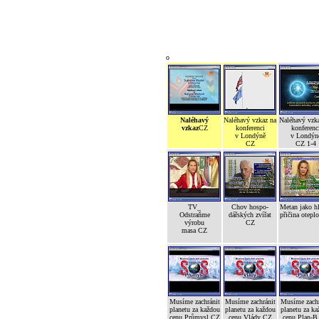
o
Naléhavý
Naléhavý vzkaz na
Naléhavý vzk
vzkaz
CZ
konferenci
konferenc
v Londýně
v Londýn
CZ
CZ 1-4
TV_
Chov hospo-
Metan jako h
Odstraňme
dářských zvířat
přičina otepl
výrobu
CZ
masa CZ
Musíme zachránit
Musíme zachránit
Musíme zachr
planetu za každou
planetu za každou
planetu za ka
cenu Průmysl CZ
cenu Vlády CZ
cenu Plan-B