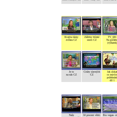
Kvalita lásky
Zážitky blízké
TV_681
zvířata CZ
smrti CZ
Na počátk
(výňatek)
Je to
Citáty slavných
Jak získa
na nás CZ
CZ
co nejvíc
požehnán
díl 1
Naše
50 procent vědci
Bio vegan- s