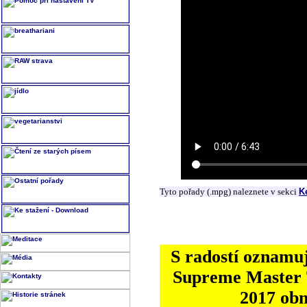
Tyto pořady (.mpg) naleznete v sekci
K
S radostí oznamuj
Supreme Master T
2017 ob