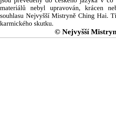
jsou převedeny do českého jazyka v co 
materiálů nebyl upravován, krácen ne
souhlasu Nejvyšší Mistryně Ching Hai. Tí
karmického skutku.
© Nejvyšší Mistry