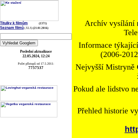
Archív vysílání
Titulky k filmům
(1371)
Seznam filmů
(.XLS)
(21.01.2016)
Tele
Informace týkající
Poslední aktualizace
(2006-2012)
22.05.2024, 12:24
Počet přístupů od 17.5.2011:
Nejvyšší Mistryně 
7757537
Pokud ale lidstvo n
Přehled historie v
htt