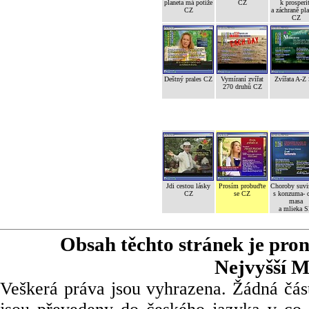
planeta má potíže
CZ
k prosperi
CZ
a záchraně pl
CZ
Deštný prales CZ
Vymíraní zvířat
Zvířata A-Z
270 druhů CZ
Jdi cestou lásky
Prosím probuďte
Choroby suvi
CZ
se CZ
s konzuma- 
masa
a mlieka 
Obsah těchto stránek je pro
Nejvyšší M
Veškerá práva jsou vyhrazena. Žádná část