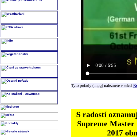
Tyto pořady (.mpg) naleznete v sekci
K
S radostí oznamuj
Supreme Master T
2017 ob