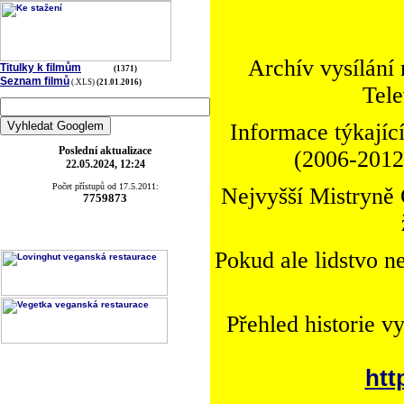
Archív vysílání
Titulky k filmům
(1371)
Seznam filmů
(.XLS)
(21.01.2016)
Tele
Informace týkající
Poslední aktualizace
(2006-2012)
22.05.2024, 12:24
Počet přístupů od 17.5.2011:
Nejvyšší Mistryně 
7759873
Pokud ale lidstvo n
Přehled historie v
htt