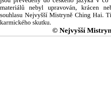
jsou převedeny do českého jazyka v co 
materiálů nebyl upravován, krácen ne
souhlasu Nejvyšší Mistryně Ching Hai. Tí
karmického skutku.
© Nejvyšší Mistry