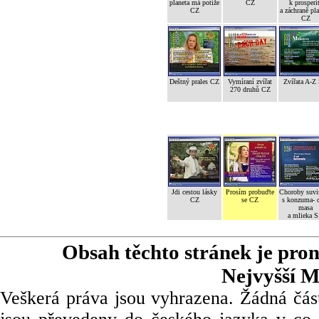
planeta má potíže
CZ
k prosperi
CZ
a záchraně pl
CZ
Deštný prales CZ
Vymíraní zvířat
Zvířata A-Z
270 druhů CZ
Jdi cestou lásky
Prosím probuďte
Choroby suvi
CZ
se CZ
s konzuma- 
masa
a mlieka 
Obsah těchto stránek je pro
Nejvyšší M
Veškerá práva jsou vyhrazena. Žádná část