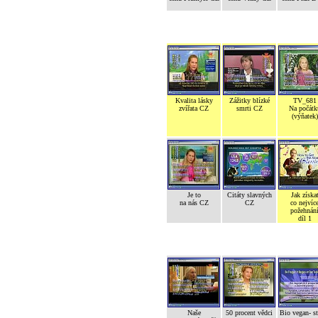
Kvalita lásky
Zážitky blízké
TV_681
zvířata CZ
smrti CZ
Na počátk
(výňatek)
Je to
Citáty slavných
Jak získa
na nás CZ
CZ
co nejvíc
požehnán
díl 1
Naše
50 procent vědci
Bio vegan- s