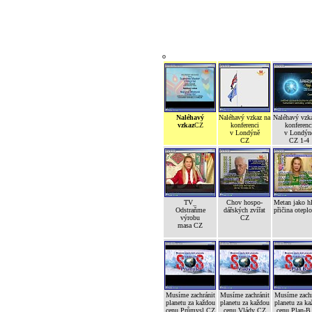
o
Naléhavý
Naléhavý vzkaz na
Naléhavý vzk
vzkaz
CZ
konferenci
konferenc
v Londýně
v Londýn
CZ
CZ 1-4
TV_
Chov hospo-
Metan jako h
Odstraňme
dářských zvířat
přičina otepl
výrobu
CZ
masa CZ
Musíme zachránit
Musíme zachránit
Musíme zachr
planetu za každou
planetu za každou
planetu za ka
cenu Průmysl CZ
cenu Vlády CZ
cenu Plan-B