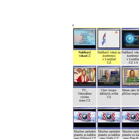
o
Naléhavý
Naléhavý vzkaz na
Naléhavý vzk
vzkaz
CZ
konferenci
konferenc
v Londýně
v Londýn
CZ
CZ 1-4
TV_
Chov hospo-
Metan jako h
Odstraňme
dářských zvířat
přičina otepl
výrobu
CZ
masa CZ
Musíme zachránit
Musíme zachránit
Musíme zachr
planetu za každou
planetu za každou
planetu za ka
cenu Průmysl CZ
cenu Vlády CZ
cenu Plan-B