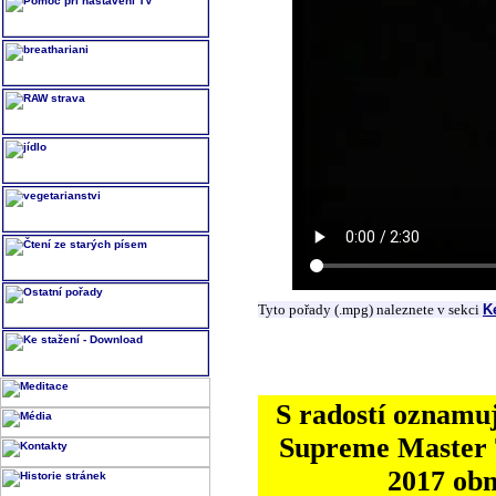
Tyto pořady (.mpg) naleznete v sekci
K
S radostí oznamuj
Supreme Master T
2017 ob