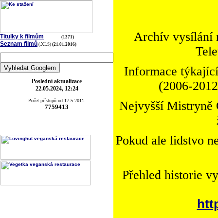
Archív vysílání
Titulky k filmům
(1371)
Seznam filmů
(.XLS)
(21.01.2016)
Tele
Informace týkající
Poslední aktualizace
(2006-2012)
22.05.2024, 12:24
Počet přístupů od 17.5.2011:
Nejvyšší Mistryně 
7759413
Pokud ale lidstvo n
Přehled historie v
htt