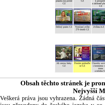
planeta má potíže
CZ
k prosperi
CZ
a záchraně pl
CZ
Deštný prales CZ
Vymíraní zvířat
Zvířata A-Z
270 druhů CZ
Jdi cestou lásky
Prosím probuďte
Choroby suvi
CZ
se CZ
s konzuma- 
masa
a mlieka 
Obsah těchto stránek je pro
Nejvyšší M
Veškerá práva jsou vyhrazena. Žádná část