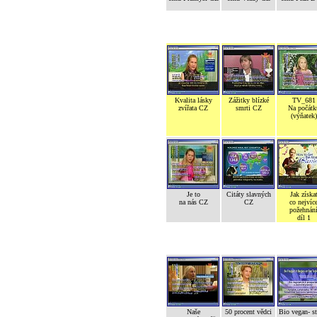
Kvalita lásky
Zážitky blízké
TV_681
zvířata CZ
smrti CZ
Na počátk
(výňatek)
Je to
Citáty slavných
Jak získa
na nás CZ
CZ
co nejvíc
požehnán
díl 1
Naše
50 procent vědci
Bio vegan- s