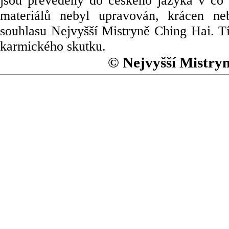
jsou převedeny do českého jazyka v co 
materiálů nebyl upravován, krácen ne
souhlasu Nejvyšší Mistryně Ching Hai. Tí
karmického skutku.
© Nejvyšší Mistry