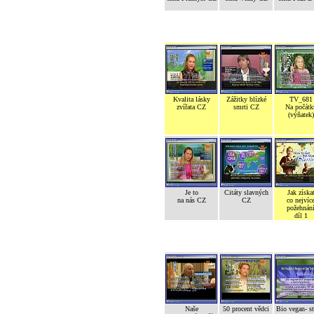
Kvalita lásky
Zážitky blízké
TV_681
zvířata CZ
smrti CZ
Na počátk
(výňatek)
Je to
Citáty slavných
Jak získa
na nás CZ
CZ
co nejvíc
požehnán
díl 1
Naše
50 procent vědci
Bio vegan- s