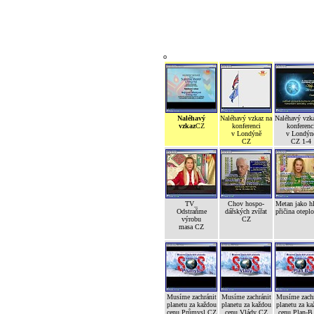
o
Naléhavý
Naléhavý vzkaz na
Naléhavý vzk
vzkaz
CZ
konferenci
konferenc
v Londýně
v Londýn
CZ
CZ 1-4
TV_
Chov hospo-
Metan jako h
Odstraňme
dářských zvířat
přičina otepl
výrobu
CZ
masa CZ
Musíme zachránit
Musíme zachránit
Musíme zachr
planetu za každou
planetu za každou
planetu za ka
cenu Průmysl CZ
cenu Vlády CZ
cenu Plan-B