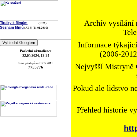
Archív vysílání
Titulky k filmům
(1371)
Seznam filmů
(.XLS)
(21.01.2016)
Tele
Informace týkající
Poslední aktualizace
(2006-2012)
22.05.2024, 12:24
Počet přístupů od 17.5.2011:
Nejvyšší Mistryně 
7755776
Pokud ale lidstvo n
Přehled historie v
htt