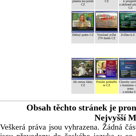
planeta má potíže
CZ
k prosperi
CZ
a záchraně pl
CZ
Deštný prales CZ
Vymíraní zvířat
Zvířata A-Z
270 druhů CZ
Jdi cestou lásky
Prosím probuďte
Choroby suvi
CZ
se CZ
s konzuma- 
masa
a mlieka 
Obsah těchto stránek je pro
Nejvyšší M
Veškerá práva jsou vyhrazena. Žádná část