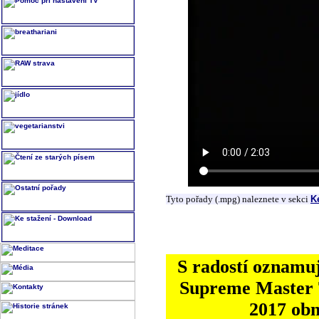
Tyto pořady (.mpg) naleznete v sekci
K
S radostí oznamuj
Supreme Master T
2017 ob