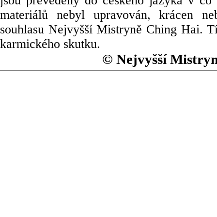
jsou převedeny do českého jazyka v co 
materiálů nebyl upravován, krácen ne
souhlasu Nejvyšší Mistryně Ching Hai. Tí
karmického skutku.
© Nejvyšší Mistry