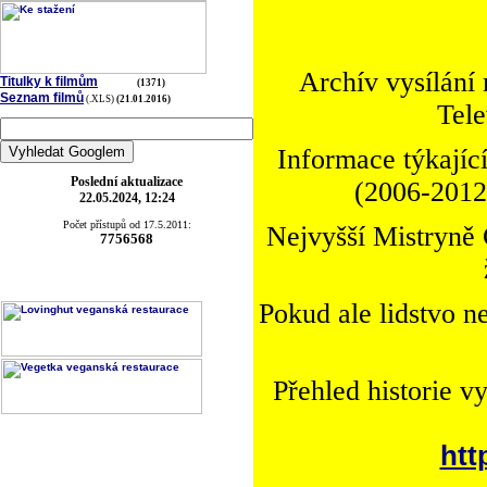
Archív vysílání
Titulky k filmům
(1371)
Seznam filmů
(.XLS)
(21.01.2016)
Tele
Informace týkající
Poslední aktualizace
(2006-2012)
22.05.2024, 12:24
Počet přístupů od 17.5.2011:
Nejvyšší Mistryně 
7756568
Pokud ale lidstvo n
Přehled historie v
htt