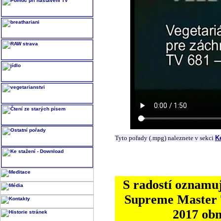
Tyto pořady (.mpg) naleznete v sekci
K
S radostí oznamuj
Supreme Master T
2017 ob