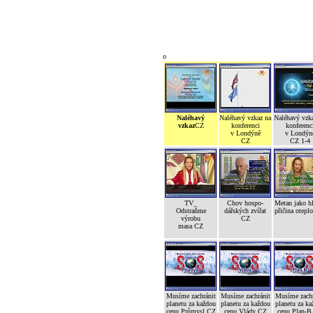
o
Naléhavý
Naléhavý vzkaz na
Naléhavý vzk
vzkaz
CZ
konferenci
konferenc
v Londýně
v Londýn
CZ
CZ 1-4
TV_
Chov hospo-
Metan jako h
Odstraňme
dářských zvířat
přičina otepl
výrobu
CZ
masa CZ
Musíme zachránit
Musíme zachránit
Musíme zachr
planetu za každou
planetu za každou
planetu za ka
cenu Průmysl CZ
cenu Vlády CZ
cenu Plan-B