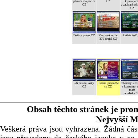
planeta má potíže
CZ
k prosperi
CZ
a záchraně pl
CZ
Deštný prales CZ
Vymíraní zvířat
Zvířata A-Z
270 druhů CZ
Jdi cestou lásky
Prosím probuďte
Choroby suvi
CZ
se CZ
s konzuma- 
masa
a mlieka 
Obsah těchto stránek je pro
Nejvyšší M
Veškerá práva jsou vyhrazena. Žádná část