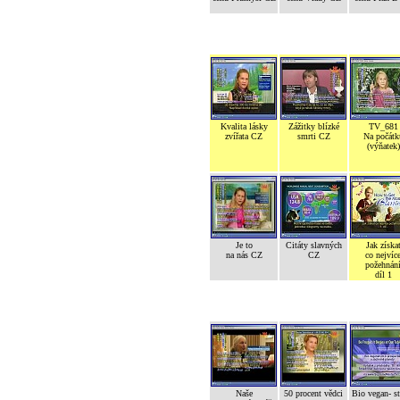
Kvalita lásky
Zážitky blízké
TV_681
zvířata CZ
smrti CZ
Na počátk
(výňatek)
Je to
Citáty slavných
Jak získa
na nás CZ
CZ
co nejvíc
požehnán
díl 1
Naše
50 procent vědci
Bio vegan- s