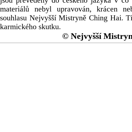
jsou převedeny do českého jazyka v co 
materiálů nebyl upravován, krácen ne
souhlasu Nejvyšší Mistryně Ching Hai. Tí
karmického skutku.
© Nejvyšší Mistry