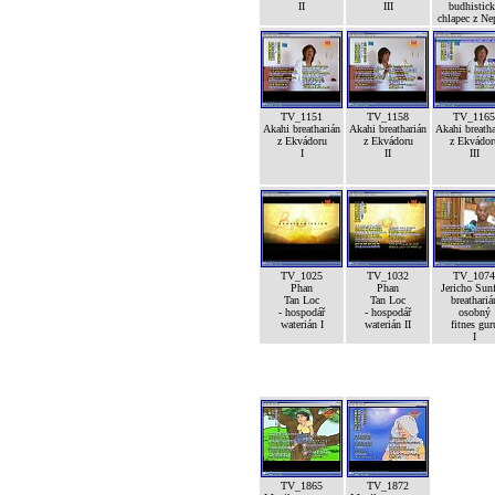
II
III
budhistic
chlapec z Ne
TV_1151
TV_1158
TV_1165
Akahi breatharián
Akahi breatharián
Akahi breatha
z Ekvádoru
z Ekvádoru
z Ekvádor
I
II
III
TV_1025
TV_1032
TV_1074
Phan
Phan
Jericho Sunf
Tan Loc
Tan Loc
breathariá
- hospodář
- hospodář
osobný
waterián I
waterián II
fitnes gur
I
TV_1865
TV_1872