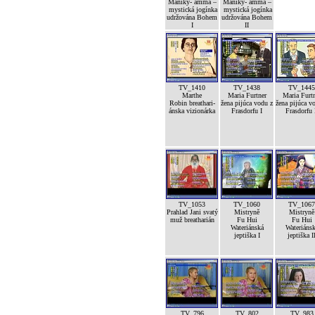
Maniky- amma –
Maniky- amma –
mystická jogínka
mystická jogínka
udržována Bohem
udržována Bohem
I
II
TV_1410
TV_1438
TV_1445
Marthe
Maria Furtner
Maria Furt
Robin breathari-
žena pijúca vodu z
žena pijúca v
ánska vizionárka
Frasdorfu I
Frasdorfu 
TV_1053
TV_1060
TV_1067
Prahlad Jani svatý
Mistryně
Mistryně
muž breatharián
Fu Hui
Fu Hui
Wateriánská
Wateriáns
jeptiška I
jeptiška I
TV_796
TV_802
TV_983