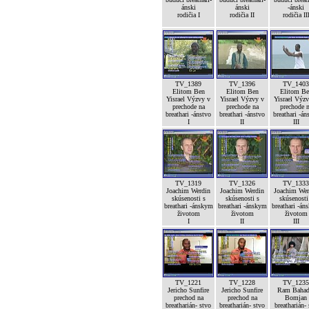
ánski
ánski
-ánski
rodičia I
rodičia II
rodičia II
TV_1389
TV_1396
TV_1403
Elitom Ben
Elitom Ben
Elitom Be
Yisrael Výzvy v
Yisrael Výzvy v
Yisrael Výz
prechode na
prechode na
prechode 
breathari -ánstvo
breathari -ánstvo
breathari -án
I
II
III
TV_1319
TV_1326
TV_1333
Joachim Werdin
Joachim Werdin
Joachim Wer
skúsenosti s
skúsenosti s
skúsenosti
breathari -ánskym
breathari -ánskym
breathari -án
životom
životom
životom
I
II
III
TV_1221
TV_1228
TV_1235
Jericho Sunfire
Jericho Sunfire
Ram Bahad
prechod na
prechod na
Bomjan
breatharián- stvo
breatharián- stvo
breatharián-