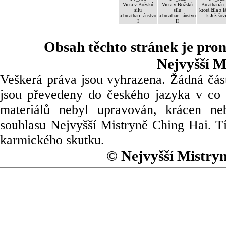
Viera v Božskú
Viera v Božskú
Breatharián-
silu
silu
ktorá žila z l
a breathari- ánstvo
a breathari- ánstvo
k Ježišov
I
II
Obsah těchto stránek je pro
Nejvyšší M
Veškerá práva jsou vyhrazena. Žádná část
jsou převedeny do českého jazyka v co 
materiálů nebyl upravován, krácen ne
souhlasu Nejvyšší Mistryně Ching Hai. Tí
karmického skutku.
© Nejvyšší Mistry