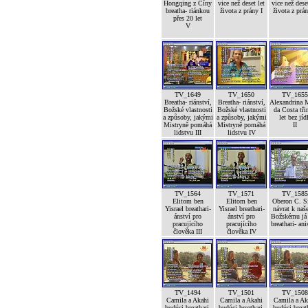
Hongqing z Číny
vice než deset let
vice než deset
breatha- riánkou
života z prány I
života z prán
přes 20 let
V
TV_1649
TV_1650
TV_1655
Breatha- riánství,
Breatha- riánství,
Alexandrina 
Božské vlastnosti
Božské vlastnosti
da Costa tři
a způsoby, jakými
a způsoby, jakými
let bez jíd
Mistryně pomáhá
Mistryně pomáhá
II
lidstvu III
lidstvu IV
TV_1564
TV_1571
TV_1585
Elitom ben
Elitom ben
Oberon C. S
Yisrael breathari-
Yisrael breathari-
návrat k na
ánství pro
ánství pro
Božskému já 
pracujícího
pracujícího
breathari- an
člověka III
člověka IV
TV_1494
TV_1501
TV_1508
Camila a Akahi
Camila a Akahi
Camila a Ak
budúci breathari-
budúci breathari-
budúci breat