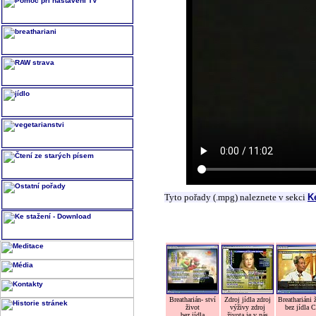
Tyto pořady (.mpg) naleznete v sekci
K
Breatharián- ství
Zdroj jídla zdroj
Breathariáni 
život
výživy zdroj
bez jídla 
bez jídla
života je v nás