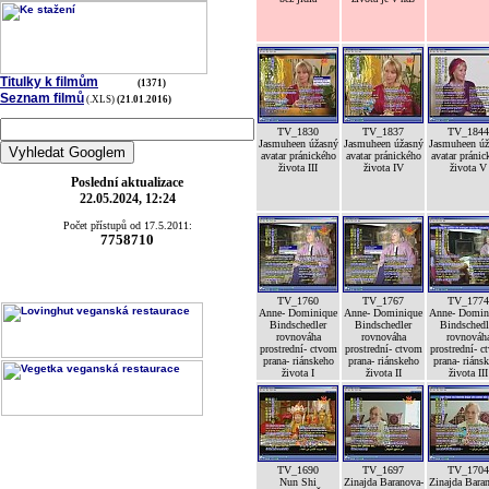
Titulky k filmům
(1371)
Seznam filmů
(.XLS)
(21.01.2016)
TV_1830
TV_1837
TV_1844
Jasmuheen úžasný
Jasmuheen úžasný
Jasmuheen úž
avatar pránického
avatar pránického
avatar pránic
života III
života IV
života V
Poslední aktualizace
22.05.2024, 12:24
Počet přístupů od 17.5.2011:
7758710
TV_1760
TV_1767
TV_1774
Anne- Dominique
Anne- Dominique
Anne- Domin
Bindschedler
Bindschedler
Bindschedl
rovnováha
rovnováha
rovnováh
prostrední- ctvom
prostrední- ctvom
prostrední- c
prana- riánskeho
prana- riánskeho
prana- riáns
života I
života II
života III
TV_1690
TV_1697
TV_1704
Nun Shi
Zinajda Baranova-
Zinajda Bara