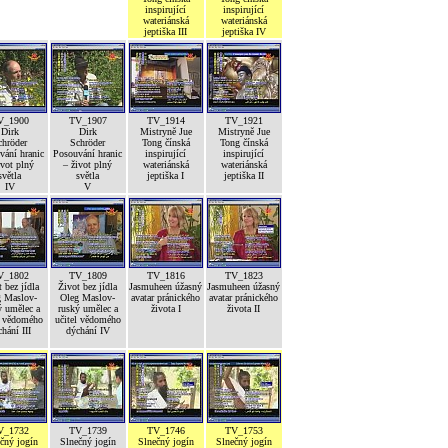
inspirující
inspirující
wateriánská
wateriánská
jeptiška III
jeptiška IV
V_1900
TV_1907
TV_1914
TV_1921
Dirk
Dirk
Mistryně Jue
Mistryně Jue
chröder
Schröder
Tong čínská
Tong čínská
vání hranic
Posouvání hranic
inspirující
inspirující
ivot plný
– život plný
wateriánská
wateriánská
světla
světla
jeptiška I
jeptiška II
IV
V
V_1802
TV_1809
TV_1816
TV_1823
 bez jídla
Život bez jídla
Jasmuheen úžasný
Jasmuheen úžasný
g Maslov-
Oleg Maslov-
avatar pránického
avatar pránického
ý umělec a
ruský umělec a
života I
života II
l vědomého
učitel vědomého
hání III
dýchání IV
V_1732
TV_1739
TV_1746
TV_1753
čný jogín
Slnečný jogín
Slnečný jogín
Slnečný jogín