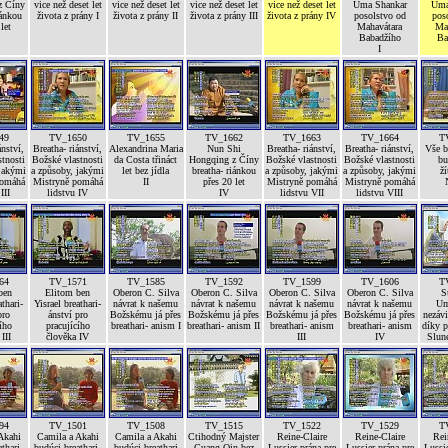
z Číny
vice než deset let
vice než deset let
vice než deset let
vice než deset let
Uma Shankar
Uma
iánkou
života z prány I
života z prány II
života z prány III
života z prány IV
posolstvo od
pos
let
Mahavátara
Ma
Babadžího
Ba
I
49
TV_1650
TV_1655
TV_1662
TV_1663
TV_1664
T
ánství,
Breatha- riánství,
Alexandrina Maria
Nun Shi
Breatha- riánství,
Breatha- riánství,
Vše 
tnosti
Božské vlastnosti
da Costa třináct
Hongqing z Číny
Božské vlastnosti
Božské vlastnosti
bu
 jakými
a způsoby, jakými
let bez jídla
breatha- riánkou
a způsoby, jakými
a způsoby, jakými
ží
pomáhá
Mistryně pomáhá
II
přes 20 let
Mistryně pomáhá
Mistryně pomáhá
III
lidstvu IV
IV
lidstvu VII
lidstvu VIII
64
TV_1571
TV_1585
TV_1592
TV_1599
TV_1606
T
ben
Elitom ben
Oberon C. Silva
Oberon C. Silva
Oberon C. Silva
Oberon C. Silva
S
athari-
Yisrael breathari-
návrat k našemu
návrat k našemu
návrat k našemu
návrat k našemu
Um
pro
ánství pro
Božskému já přes
Božskému já přes
Božskému já přes
Božskému já přes
nezávi
ího
pracujícího
breathari- anism I
breathari- anism II
breathari- anism
breathari- anism
díky p
III
člověka IV
III
IV
Slune
94
TV_1501
TV_1508
TV_1515
TV_1522
TV_1529
T
Akahi
Camila a Akahi
Camila a Akahi
Ctihodný Majster
Reine-Claire
Reine-Claire
Rei
thari-
budúci breathari-
budúci breathari
Guang Qin bez
Lussier prána pre
Lussier prána pre
Lussie