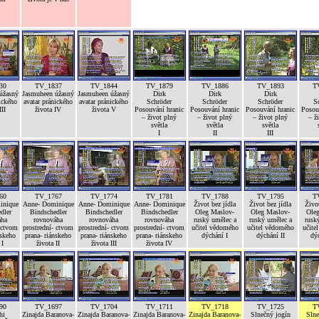
30
TV_1837
TV_1844
TV_1879
TV_1886
TV_1893
T
úžasný
Jasmuheen úžasný
Jasmuheen úžasný
Dirk
Dirk
Dirk
ického
avatar pránického
avatar pránického
Schröder
Schröder
Schröder
S
III
života IV
života V
Posouvání hranic
Posouvání hranic
Posouvání hranic
Posou
– život plný
– život plný
– život plný
– ž
světla
světla
světla
I
II
III
60
TV_1767
TV_1774
TV_1781
TV_1788
TV_1795
T
inique
Anne- Dominique
Anne- Dominique
Anne- Dominique
Život bez jídla
Život bez jídla
Život
dler
Bindschedler
Bindschedler
Bindschedler
Oleg Maslov-
Oleg Maslov-
Ole
áha
rovnováha
rovnováha
rovnováha
ruský umělec a
ruský umělec a
rusk
 ctvom
prostrední- ctvom
prostrední- ctvom
prostrední- ctvom
učitel vědomého
učitel vědomého
učite
nskeho
prana- riánskeho
prana- riánskeho
prana- riánskeho
dýchání I
dýchání II
dýc
 I
života II
života III
života IV
90
TV_1697
TV_1704
TV_1711
TV_1718
TV_1725
T
hi
Zinajda Baranova-
Zinajda Baranova-
Zinajda Baranova-
Zinajda Baranova-
Slnečný jogín
Slne