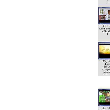
II
TV_11
Akahi breat
z Ekvád
I
TV_10
Phan
Tan L
- hospo
wateriá
TV_18