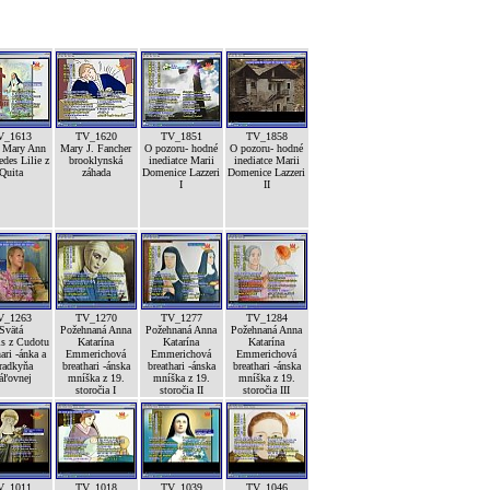
V_1613
TV_1620
TV_1851
TV_1858
á Mary Ann
Mary J. Fancher
O pozoru- hodné
O pozoru- hodné
edes Lilie z
brooklynská
inediatce Marii
inediatce Marii
Quita
záhada
Domenice Lazzeri
Domenice Lazzeri
I
II
V_1263
TV_1270
TV_1277
TV_1284
Svätá
Požehnaná Anna
Požehnaná Anna
Požehnaná Anna
is z Cudotu
Katarína
Katarína
Katarína
ari -ánka a
Emmerichová
Emmerichová
Emmerichová
radkyňa
breathari -ánska
breathari -ánska
breathari -ánska
áľovnej
mníška z 19.
mníška z 19.
mníška z 19.
storočia I
storočia II
storočia III
V_1011
TV_1018
TV_1039
TV_1046