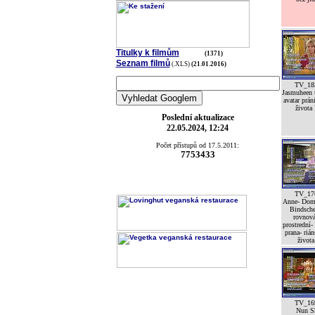
Titulky k filmům
(1371)
Seznam filmů
(.XLS)
(21.01.2016)
TV_18
Jasmuheen 
avatar prán
života 
Poslední aktualizace
22.05.2024, 12:24
Počet přístupů od 17.5.2011:
7753433
TV_17
Anne- Dom
Bindsche
rovnov
prostrední-
prana- riá
života
TV_16
Nun S