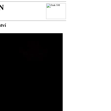
N
tví