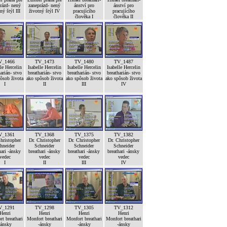
rázd- nený
zaneprázd- nený
ánství pro
ánství pro
ný štýl III
životný štýl IV
pracujícího
pracujícího
člověka I
člověka II
V_1466
TV_1473
TV_1480
TV_1487
le Hercelin
Isabelle Hercelin
Isabelle Hercelin
Isabelle Hercelin
arián- stvo
breatharián- stvo
breatharián- stvo
breatharián- stvo
ôsob života
ako spôsob života
ako spôsob života
ako spôsob života
I
II
III
IV
V_1361
TV_1368
TV_1375
TV_1382
hristopher
Dr. Christopher
Dr. Christopher
Dr. Christopher
hneider
Schneider
Schneider
Schneider
hari -ánsky
breathari -ánsky
breathari -ánsky
breathari -ánsky
vedec
vedec
vedec
vedec
I
II
III
IV
V_1291
TV_1298
TV_1305
TV_1312
Henri
Henri
Henri
Henri
t breathari
Monfort breathari
Monfort breathari
Monfort breathari
-ánsky
-ánsky
-ánsky
-ánsky