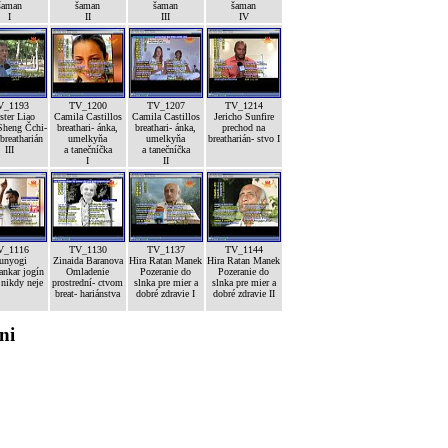
šaman
šaman
šaman
šaman
I
II
III
IV
V_1193
TV_1200
TV_1207
TV_1214
ster Liao
Camila Castillos
Camila Castillos
Jericho Sunfire
Sheng Čchi-
breathari- ánka,
breathari- ánka,
prechod na
breatharián
umelkyňa
umelkyňa
breatharián- stvo I
III
a tanečníčka
a tanečníčka
I
II
V_1116
TV_1130
TV_1137
TV_1144
unyogi
Zinaida Baranova
Hira Ratan Manek
Hira Ratan Manek
nkar jogín
Omladenie
Pozeranie do
Pozeranie do
 nikdy neje
prostrední- ctvom
slnka pre mier a
slnka pre mier a
breat- hariánstva
dobré zdravie I
dobré zdravie II
ni