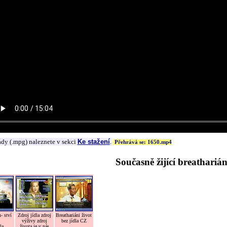
ady (.mpg) naleznete v sekci
Ke stažení
.
Přehrává se: 1650.mp4
Současně žijící breatharián
- ství
Zdroj jídla zdroj
Breathariáni život
výživy zdroj
bez jídla CZ
la
života je v nás