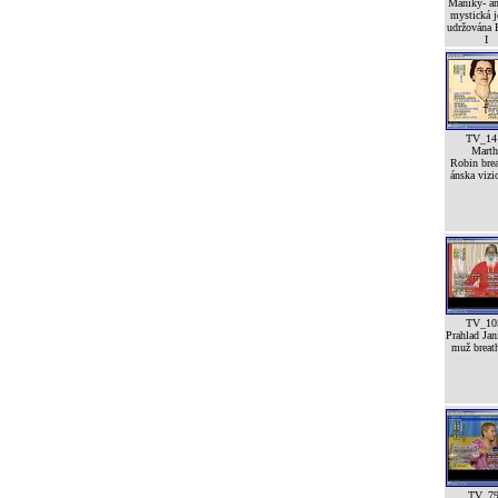
Maniky- a
mystická j
udržována
I
TV_14
Marth
Robin brea
ánska vizi
TV_10
Prahlad Jan
muž breath
TV_7