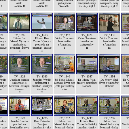
ánski
-ánski
jedla počas
zaneprázd- nený
zaneprázd- nený
zanep
 I
rodičia II
rodičia III
Samadhi
životný štýl I
životný štýl II
život
89
TV_1396
TV_1403
TV_1417
TV_1424
TV_1431
T
Ben
Elitom Ben
Elitom Ben
Victor Truviano
Victor Truviano
Victor Truviano
Isabel
ýzvy v
Yisrael Výzvy v
Yisrael Výzvy v
breatharián
breatharián
breatharián
breath
e na
prechode na
prechode na
z Argentíny
z Argentíny
z Argentíny
ako sp
ánstvo
breathari -ánstvo
breathari -ánstvo
I
II
III
II
III
19
TV_1326
TV_1333
TV_1340
TV_1347
TV_1354
T
erdin
Joachim Werdin
Joachim Werdin
Sri Sahaj Muniji
Dr. Mony Vital
Dr. Mony Vital
Dr. C
ti s
skúsenosti s
skúsenosti s
Maharaj život bez
život v skutočnej
život v skutočnej
Sc
ánskym
breathari -ánskym
breathari -ánskym
jedla pre svetový
slobode
slobode
breat
om
životom
životom
mier
I
II
II
III
21
TV_1228
TV_1235
TV_1242
TV_1249
TV_1256
T
nfire
Jericho Sunfire
Ram Bahadur
Elitom Ben
Elitom Ben
Elitom Ben
 na
prechod na
Bomjan
Yisrael holistický
Yisrael holistický
Yisrael holistický
Monfor
- stvo
breatharián- stvo
breatharián- sky
breathari -ánsky
breathari -ánsky
breathari -ánsky