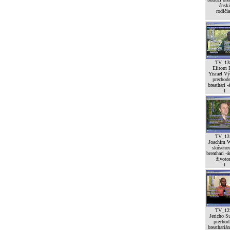
ánski
rodičia
TV_13
Elitom 
Yisrael V
prechod
breathari -
I
TV_13
Joachim W
skúsenos
breathari -
život
I
TV_12
Jericho Su
prechod
breatharián