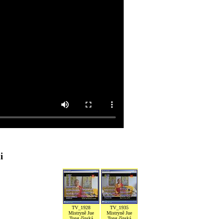
i
TV_1928
TV_1935
Mistryně Jue
Mistryně Jue
Tong čínská
Tong čínská