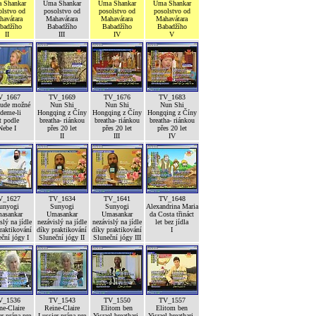
 Shankar
Uma Shankar
Uma Shankar
Uma Shankar
olstvo od
posolstvo od
posolstvo od
posolstvo od
havátara
Mahavátara
Mahavátara
Mahavátara
badžího
Babadžího
Babadžího
Babadžího
II
III
IV
V
V_1667
TV_1669
TV_1676
TV_1683
bude možné
Nun Shi
Nun Shi
Nun Shi
deme-li
Hongqing z Číny
Hongqing z Číny
Hongqing z Číny
t podle
breatha- riánkou
breatha- riánkou
breatha- riánkou
Nebe I
přes 20 let
přes 20 let
přes 20 let
II
III
IV
V_1627
TV_1634
TV_1641
TV_1648
unyogi
Sunyogi
Sunyogi
Alexandrina Maria
asankar
Umasankar
Umasankar
da Costa třináct
slý na jídle
nezávislý na jídle
nezávislý na jídle
let bez jídla
raktikování
díky praktikování
díky praktikování
I
ční jógy I
Sluneční jógy II
Sluneční jógy III
V_1536
TV_1543
TV_1550
TV_1557
ne-Claire
Reine-Claire
Elitom ben
Elitom ben
r prána pre
Lussier prána pre
Yisrael breathari-
Yisrael breathari-