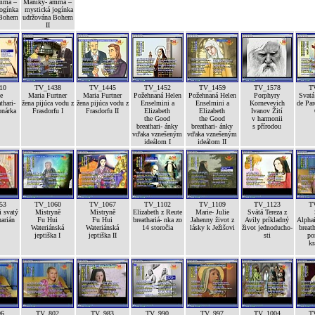
mma –
Maniky- amma –
ogínka
mystická jogínka
 Bohem
udržována Bohem
II
10
TV_1438
TV_1445
TV_1452
TV_1459
TV_1578
T
e
Maria Furtner
Maria Furtner
Požehnaná Helen
Požehnaná Helen
Porphyry
Svat
thari-
žena pijúca vodu z
žena pijúca vodu z
Enselmini a
Enselmini a
Kornevevich
de Par
onárka
Frasdorfu I
Frasdorfu II
Elizabeth
Elizabeth
Ivanov Žití
the Good
the Good
v harmonii
breathari- ánky
breathari- ánky
s přírodou
vďaka vznešeným
vďaka vznešeným
ideálom I
ideálom II
53
TV_1060
TV_1067
TV_1102
TV_1109
TV_1123
T
i svatý
Mistryně
Mistryně
Elizabeth z Reute
Marie- Julie
Svätá Tereza z
arián
Fu Hui
Fu Hui
breathariá- nka zo
Jahenny život z
Avily príkladný
Alpha
Wateriánská
Wateriánská
14 storočia
lásky k Ježišovi
život jednoducho-
breath
jeptiška I
jeptiška II
sti
po
kr
96
TV_802
TV_983
TV_990
TV_997
TV_1004
T