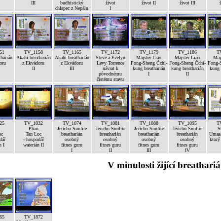
III
budhistický
život
život II
život III
chlapec z Nepálu
I
51
TV_1158
TV_1165
TV_1172
TV_1179
TV_1186
T
harián
Akahi breatharián
Akahi breatharián
Steve a Evelyn
Majster Liao
Majster Liao
Maj
oru
z Ekvádoru
z Ekvádoru
Levy Torrence
Fong-Sheng Čchi-
Fong-Sheng Čchi-
Fong-
II
III
návrat k
kung breatharián
kung breatharián
kung 
pôvodnému
I
II
čistému stavu
25
TV_1032
TV_1074
TV_1081
TV_1088
TV_1095
T
Phan
Jericho Sunfire
Jericho Sunfire
Jericho Sunfire
Jericho Sunfire
S
oc
Tan Loc
breatharián
breatharián
breatharián
breatharián
Umasa
dář
- hospodář
osobný
osobný
osobný
osobný
ktorý
n I
waterián II
fitnes guru
fitnes guru
fitnes guru
fitnes guru
I
II
III
IV
V minulosti žijící breathariá
65
TV_1872