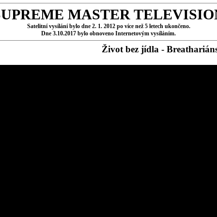
SUPREME MASTER TELEVISIO
Satelitní vysílání bylo dne 2. 1. 2012 po více než 5 letech ukončeno.
Dne 3.10.2017 bylo obnoveno Internetovým vysíláním.
Život bez jídla - Breathariáns