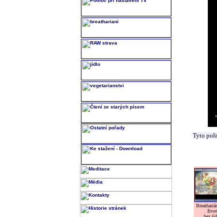
Tyto poř
Breatharián
život
bez jíd