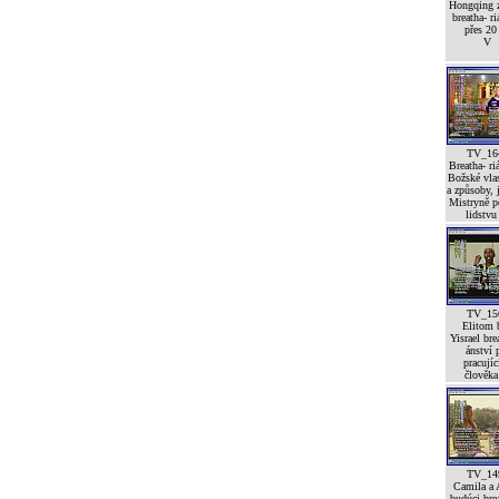
Hongqing 
breatha- r
přes 20 
V
TV_16
Breatha- ri
Božské vlas
a způsoby,
Mistryně 
lidstvu 
TV_15
Elitom 
Yisrael bre
ánství 
pracujíc
člověka 
TV_14
Camila a 
budúci brea