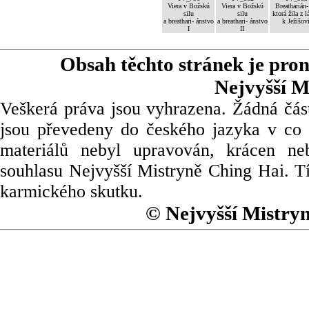
Viera v Božskú
Viera v Božskú
Breatharián-
silu
silu
ktorá žila z l
a breathari- ánstvo
a breathari- ánstvo
k Ježišov
I
II
Obsah těchto stránek je pro
Nejvyšší M
Veškerá práva jsou vyhrazena. Žádná část
jsou převedeny do českého jazyka v co 
materiálů nebyl upravován, krácen ne
souhlasu Nejvyšší Mistryně Ching Hai. Tí
karmického skutku.
© Nejvyšší Mistry