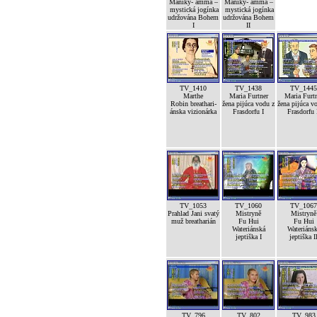
Maniky- amma –
Maniky- amma –
mystická jogínka
mystická jogínka
udržována Bohem
udržována Bohem
I
II
TV_1410
TV_1438
TV_1445
Marthe
Maria Furtner
Maria Furt
Robin breathari-
žena pijúca vodu z
žena pijúca v
ánska vizionárka
Frasdorfu I
Frasdorfu 
TV_1053
TV_1060
TV_1067
Prahlad Jani svatý
Mistryně
Mistryně
muž breatharián
Fu Hui
Fu Hui
Wateriánská
Wateriáns
jeptiška I
jeptiška I
TV_796
TV_802
TV_983