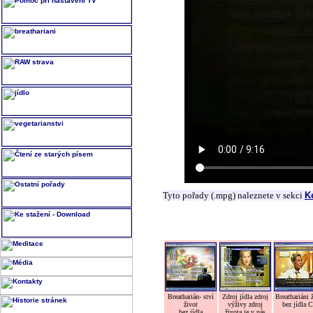
Tyto pořady (.mpg) naleznete v sekci
K
Breatharián- ství
Zdroj jídla zdroj
Breathariáni 
život
výživy zdroj
bez jídla 
bez jídla
života je v nás