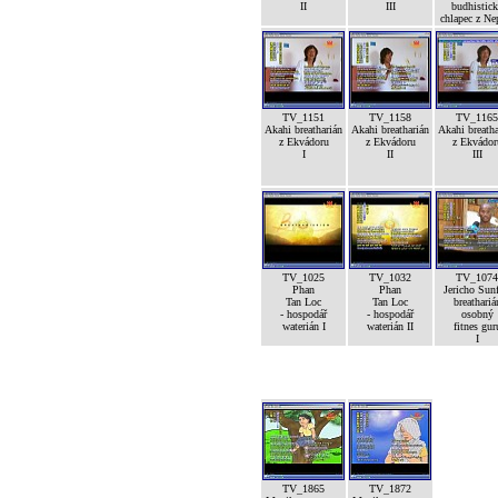
II
III
budhistic
chlapec z Ne
TV_1151
TV_1158
TV_1165
Akahi breatharián
Akahi breatharián
Akahi breatha
z Ekvádoru
z Ekvádoru
z Ekvádor
I
II
III
TV_1025
TV_1032
TV_1074
Phan
Phan
Jericho Sunf
Tan Loc
Tan Loc
breathariá
- hospodář
- hospodář
osobný
waterián I
waterián II
fitnes gur
I
TV_1865
TV_1872