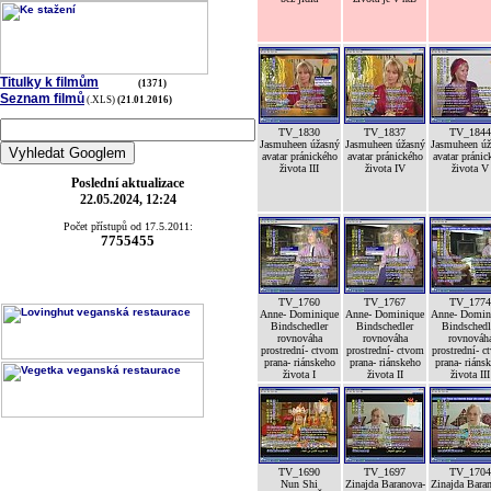
Titulky k filmům
(1371)
Seznam filmů
(.XLS)
(21.01.2016)
TV_1830
TV_1837
TV_1844
Jasmuheen úžasný
Jasmuheen úžasný
Jasmuheen úž
avatar pránického
avatar pránického
avatar pránic
života III
života IV
života V
Poslední aktualizace
22.05.2024, 12:24
Počet přístupů od 17.5.2011:
7755455
TV_1760
TV_1767
TV_1774
Anne- Dominique
Anne- Dominique
Anne- Domin
Bindschedler
Bindschedler
Bindschedl
rovnováha
rovnováha
rovnováh
prostrední- ctvom
prostrední- ctvom
prostrední- c
prana- riánskeho
prana- riánskeho
prana- riáns
života I
života II
života III
TV_1690
TV_1697
TV_1704
Nun Shi
Zinajda Baranova-
Zinajda Bara