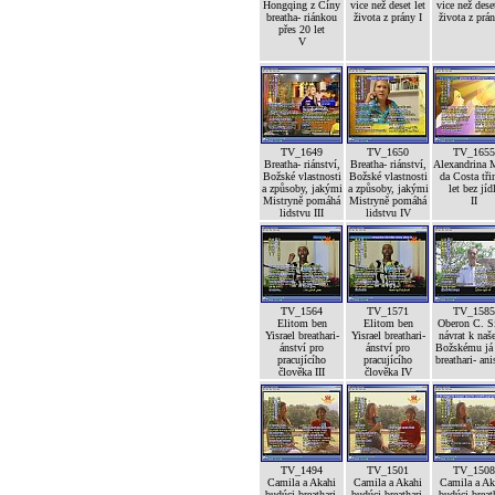
Hongqing z Číny
vice než deset let
vice než deset
breatha- riánkou
života z prány I
života z prán
přes 20 let
V
TV_1649
TV_1650
TV_1655
Breatha- riánství,
Breatha- riánství,
Alexandrina 
Božské vlastnosti
Božské vlastnosti
da Costa tři
a způsoby, jakými
a způsoby, jakými
let bez jíd
Mistryně pomáhá
Mistryně pomáhá
II
lidstvu III
lidstvu IV
TV_1564
TV_1571
TV_1585
Elitom ben
Elitom ben
Oberon C. S
Yisrael breathari-
Yisrael breathari-
návrat k na
ánství pro
ánství pro
Božskému já 
pracujícího
pracujícího
breathari- an
člověka III
člověka IV
TV_1494
TV_1501
TV_1508
Camila a Akahi
Camila a Akahi
Camila a Ak
budúci breathari-
budúci breathari-
budúci breat