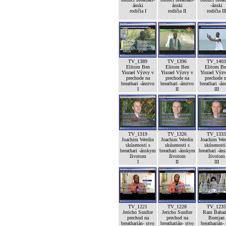
ánski
ánski
-ánski
rodičia I
rodičia II
rodičia II
TV_1389
TV_1396
TV_1403
Elitom Ben
Elitom Ben
Elitom Be
Yisrael Výzvy v
Yisrael Výzvy v
Yisrael Výz
prechode na
prechode na
prechode 
breathari -ánstvo
breathari -ánstvo
breathari -án
I
II
III
TV_1319
TV_1326
TV_1333
Joachim Werdin
Joachim Werdin
Joachim Wer
skúsenosti s
skúsenosti s
skúsenosti
breathari -ánskym
breathari -ánskym
breathari -án
životom
životom
životom
I
II
III
TV_1221
TV_1228
TV_1235
Jericho Sunfire
Jericho Sunfire
Ram Bahad
prechod na
prechod na
Bomjan
breatharián- stvo
breatharián- stvo
breatharián-