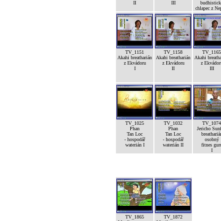
II
III
budhistic
chlapec z Ne
TV_1151
TV_1158
TV_1165
Akahi breatharián
Akahi breatharián
Akahi breatha
z Ekvádoru
z Ekvádoru
z Ekvádor
I
II
III
TV_1025
TV_1032
TV_1074
Phan
Phan
Jericho Sunf
Tan Loc
Tan Loc
breathariá
- hospodář
- hospodář
osobný
waterián I
waterián II
fitnes gur
I
TV_1865
TV_1872