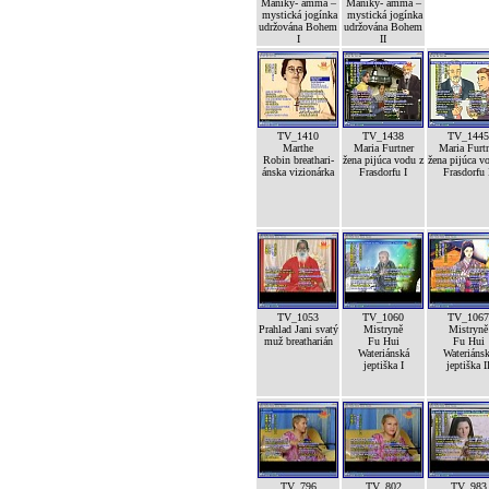
Maniky- amma –
Maniky- amma –
mystická jogínka
mystická jogínka
udržována Bohem
udržována Bohem
I
II
TV_1410
TV_1438
TV_1445
Marthe
Maria Furtner
Maria Furt
Robin breathari-
žena pijúca vodu z
žena pijúca v
ánska vizionárka
Frasdorfu I
Frasdorfu 
TV_1053
TV_1060
TV_1067
Prahlad Jani svatý
Mistryně
Mistryně
muž breatharián
Fu Hui
Fu Hui
Wateriánská
Wateriáns
jeptiška I
jeptiška I
TV_796
TV_802
TV_983