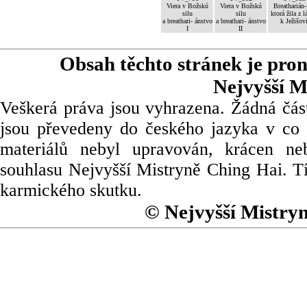
Viera v Božskú
Viera v Božskú
Breatharián-
silu
silu
ktorá žila z l
a breathari- ánstvo
a breathari- ánstvo
k Ježišov
I
II
Obsah těchto stránek je pro
Nejvyšší M
Veškerá práva jsou vyhrazena. Žádná část
jsou převedeny do českého jazyka v co 
materiálů nebyl upravován, krácen ne
souhlasu Nejvyšší Mistryně Ching Hai. Tí
karmického skutku.
© Nejvyšší Mistry