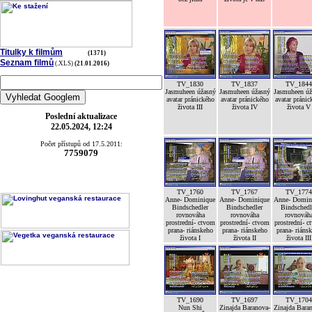
Titulky k filmům
(1371)
Seznam filmů
(.XLS)
(21.01.2016)
TV_1830
TV_1837
TV_1844
Jasmuheen úžasný
Jasmuheen úžasný
Jasmuheen úž
avatar pránického
avatar pránického
avatar pránic
života III
života IV
života V
Poslední aktualizace
22.05.2024, 12:24
Počet přístupů od 17.5.2011:
7759079
TV_1760
TV_1767
TV_1774
Anne- Dominique
Anne- Dominique
Anne- Domin
Bindschedler
Bindschedler
Bindschedl
rovnováha
rovnováha
rovnováh
prostrední- ctvom
prostrední- ctvom
prostrední- c
prana- riánskeho
prana- riánskeho
prana- riáns
života I
života II
života III
TV_1690
TV_1697
TV_1704
Nun Shi
Zinajda Baranova-
Zinajda Bara