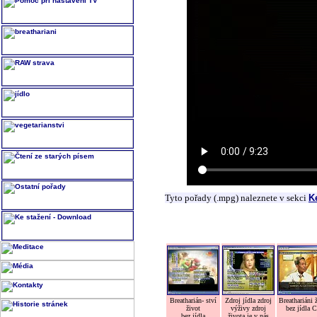
Tyto pořady (.mpg) naleznete v sekci
K
Breatharián- ství
Zdroj jídla zdroj
Breathariáni 
život
výživy zdroj
bez jídla 
bez jídla
života je v nás