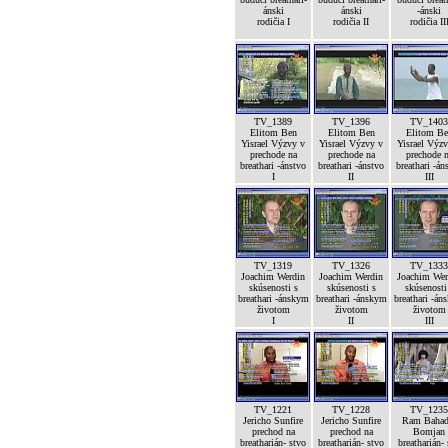
ánski
ánski
-ánski
rodičia I
rodičia II
rodičia II
TV_1389
TV_1396
TV_1403
Elitom Ben
Elitom Ben
Elitom Be
Yisrael Výzvy v
Yisrael Výzvy v
Yisrael Výz
prechode na
prechode na
prechode 
breathari -ánstvo
breathari -ánstvo
breathari -án
I
II
III
TV_1319
TV_1326
TV_1333
Joachim Werdin
Joachim Werdin
Joachim Wer
skúsenosti s
skúsenosti s
skúsenosti
breathari -ánskym
breathari -ánskym
breathari -án
životom
životom
životom
I
II
III
TV_1221
TV_1228
TV_1235
Jericho Sunfire
Jericho Sunfire
Ram Bahad
prechod na
prechod na
Bomjan
breatharián- stvo
breatharián- stvo
breatharián-