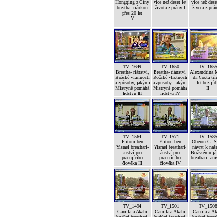
Hongqing z Číny
vice než deset let
vice než deset
breatha- riánkou
života z prány I
života z prán
přes 20 let
V
TV_1649
TV_1650
TV_1655
Breatha- riánství,
Breatha- riánství,
Alexandrina 
Božské vlastnosti
Božské vlastnosti
da Costa tři
a způsoby, jakými
a způsoby, jakými
let bez jíd
Mistryně pomáhá
Mistryně pomáhá
II
lidstvu III
lidstvu IV
TV_1564
TV_1571
TV_1585
Elitom ben
Elitom ben
Oberon C. S
Yisrael breathari-
Yisrael breathari-
návrat k na
ánství pro
ánství pro
Božskému já 
pracujícího
pracujícího
breathari- an
člověka III
člověka IV
TV_1494
TV_1501
TV_1508
Camila a Akahi
Camila a Akahi
Camila a Ak
budúci breathari-
budúci breathari-
budúci breat