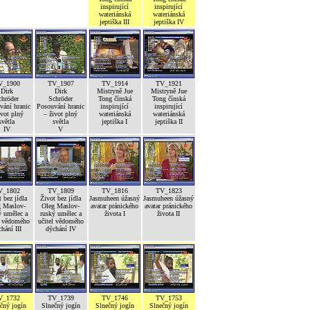
inspirující
inspirující
wateriánská
wateriánská
jeptiška III
jeptiška IV
V_1900
TV_1907
TV_1914
TV_1921
Dirk
Dirk
Mistryně Jue
Mistryně Jue
chröder
Schröder
Tong čínská
Tong čínská
vání hranic
Posouvání hranic
inspirující
inspirující
ivot plný
– život plný
wateriánská
wateriánská
světla
světla
jeptiška I
jeptiška II
IV
V
V_1802
TV_1809
TV_1816
TV_1823
 bez jídla
Život bez jídla
Jasmuheen úžasný
Jasmuheen úžasný
g Maslov-
Oleg Maslov-
avatar pránického
avatar pránického
ý umělec a
ruský umělec a
života I
života II
l vědomého
učitel vědomého
hání III
dýchání IV
V_1732
TV_1739
TV_1746
TV_1753
čný jogín
Slnečný jogín
Slnečný jogín
Slnečný jogín