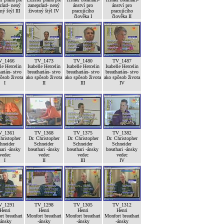
rázd- nený
zaneprázd- nený
ánství pro
ánství pro
ný štýl III
životný štýl IV
pracujícího
pracujícího
člověka I
člověka II
V_1466
TV_1473
TV_1480
TV_1487
le Hercelin
Isabelle Hercelin
Isabelle Hercelin
Isabelle Hercelin
arián- stvo
breatharián- stvo
breatharián- stvo
breatharián- stvo
ôsob života
ako spôsob života
ako spôsob života
ako spôsob života
I
II
III
IV
V_1361
TV_1368
TV_1375
TV_1382
hristopher
Dr. Christopher
Dr. Christopher
Dr. Christopher
hneider
Schneider
Schneider
Schneider
hari -ánsky
breathari -ánsky
breathari -ánsky
breathari -ánsky
vedec
vedec
vedec
vedec
I
II
III
IV
V_1291
TV_1298
TV_1305
TV_1312
Henri
Henri
Henri
Henri
t breathari
Monfort breathari
Monfort breathari
Monfort breathari
-ánsky
-ánsky
-ánsky
-ánsky