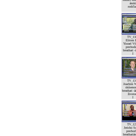
ánski
rodičia
TV_13
Elitom 
Yisrael V
prechod
breathari -
I
TV_13
Joachim W
skúsenos
breathari -
život
I
TV_12
Jericho Su
prechod
breatharián