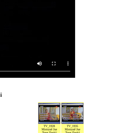
i
TV_1928
TV_1935
Mistryně Jue
Mistryně Jue
Tong čínská
Tong čínská