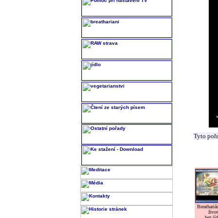
Tyto poř
Breatharián
život
bez jíd