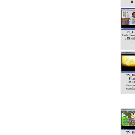
II
TV_11
Akahi breat
z Ekvád
I
TV_10
Phan
Tan L
- hospo
wateriá
TV_18