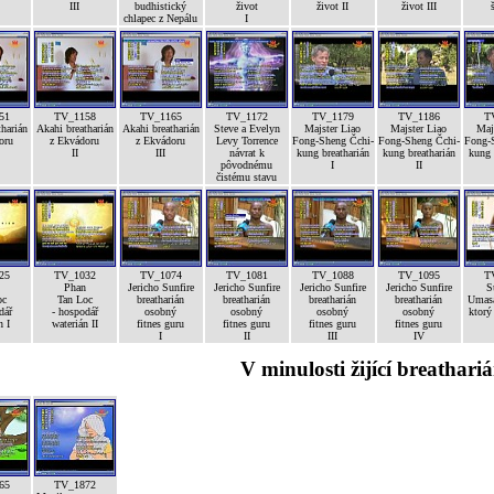
III
budhistický
život
život II
život III
chlapec z Nepálu
I
51
TV_1158
TV_1165
TV_1172
TV_1179
TV_1186
T
harián
Akahi breatharián
Akahi breatharián
Steve a Evelyn
Majster Liao
Majster Liao
Maj
oru
z Ekvádoru
z Ekvádoru
Levy Torrence
Fong-Sheng Čchi-
Fong-Sheng Čchi-
Fong-
II
III
návrat k
kung breatharián
kung breatharián
kung 
pôvodnému
I
II
čistému stavu
25
TV_1032
TV_1074
TV_1081
TV_1088
TV_1095
T
Phan
Jericho Sunfire
Jericho Sunfire
Jericho Sunfire
Jericho Sunfire
S
oc
Tan Loc
breatharián
breatharián
breatharián
breatharián
Umasa
dář
- hospodář
osobný
osobný
osobný
osobný
ktorý
n I
waterián II
fitnes guru
fitnes guru
fitnes guru
fitnes guru
I
II
III
IV
V minulosti žijící breathariá
65
TV_1872