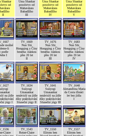
 Shankar
Uma Shankar
Uma Shankar
Uma Shankar
olstvo od
posolstvo od
posolstvo od
posolstvo od
havátara
Mahavátara
Mahavátara
Mahavátara
badžího
Babadžího
Babadžího
Babadžího
II
III
IV
V
V_1667
TV_1669
TV_1676
TV_1683
bude možné
Nun Shi
Nun Shi
Nun Shi
deme-li
Hongqing z Číny
Hongqing z Číny
Hongqing z Číny
t podle
breatha- riánkou
breatha- riánkou
breatha- riánkou
Nebe I
přes 20 let
přes 20 let
přes 20 let
II
III
IV
V_1627
TV_1634
TV_1641
TV_1648
unyogi
Sunyogi
Sunyogi
Alexandrina Maria
asankar
Umasankar
Umasankar
da Costa třináct
slý na jídle
nezávislý na jídle
nezávislý na jídle
let bez jídla
raktikování
díky praktikování
díky praktikování
I
ční jógy I
Sluneční jógy II
Sluneční jógy III
V_1536
TV_1543
TV_1550
TV_1557
ne-Claire
Reine-Claire
Elitom ben
Elitom ben
r prána pre
Lussier prána pre
Yisrael breathari-
Yisrael breathari-