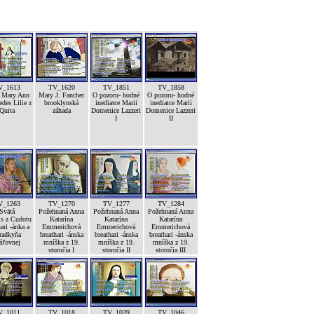
V_1613
TV_1620
TV_1851
TV_1858
á Mary Ann
Mary J. Fancher
O pozoru- hodné
O pozoru- hodné
edes Lilie z
brooklynská
inediatce Marii
inediatce Marii
Quita
záhada
Domenice Lazzeri
Domenice Lazzeri
I
II
V_1263
TV_1270
TV_1277
TV_1284
Svätá
Požehnaná Anna
Požehnaná Anna
Požehnaná Anna
is z Cudotu
Katarína
Katarína
Katarína
ari -ánka a
Emmerichová
Emmerichová
Emmerichová
radkyňa
breathari -ánska
breathari -ánska
breathari -ánska
áľovnej
mníška z 19.
mníška z 19.
mníška z 19.
storočia I
storočia II
storočia III
V_1011
TV_1018
TV_1039
TV_1046