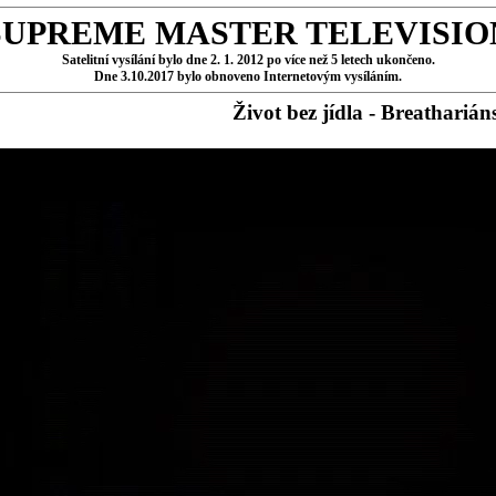
SUPREME MASTER TELEVISIO
Satelitní vysílání bylo dne 2. 1. 2012 po více než 5 letech ukončeno.
Dne 3.10.2017 bylo obnoveno Internetovým vysíláním.
Život bez jídla - Breathariáns