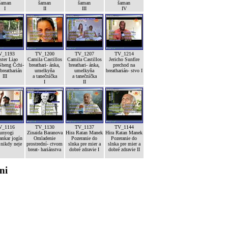
šaman
šaman
šaman
šaman
I
II
III
IV
V_1193
TV_1200
TV_1207
TV_1214
ster Liao
Camila Castillos
Camila Castillos
Jericho Sunfire
Sheng Čchi-
breathari- ánka,
breathari- ánka,
prechod na
breatharián
umelkyňa
umelkyňa
breatharián- stvo I
III
a tanečníčka
a tanečníčka
I
II
V_1116
TV_1130
TV_1137
TV_1144
unyogi
Zinaida Baranova
Hira Ratan Manek
Hira Ratan Manek
nkar jogín
Omladenie
Pozeranie do
Pozeranie do
 nikdy neje
prostrední- ctvom
slnka pre mier a
slnka pre mier a
breat- hariánstva
dobré zdravie I
dobré zdravie II
ni