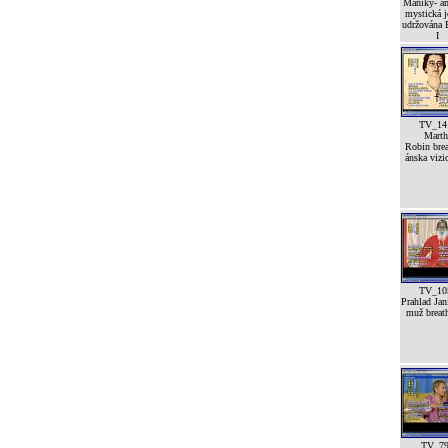
Maniky- a
mystická j
udržována
I
TV_14
Marth
Robin brea
ánska vizi
TV_10
Prahlad Jan
muž breath
TV_7