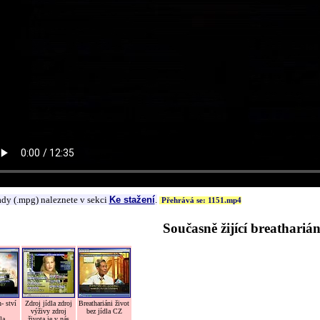
ady (.mpg) naleznete v sekci
Ke stažení
.
Přehrává se: 1151.mp4
Současně žijící breatharián
- ství
Zdroj jídla zdroj
Breathariáni život
výživy zdroj
bez jídla CZ
la
života je v nás