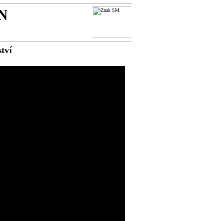
N
tví