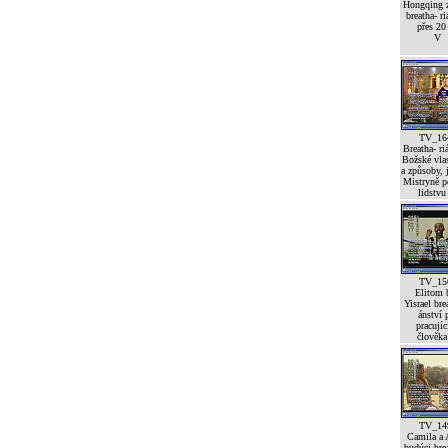
Hongqing 
breatha- r
přes 20 
V
TV_16
Breatha- ri
Božské vlas
a způsoby,
Mistryně 
lidstvu 
TV_15
Elitom 
Yisrael bre
ánství 
pracujíc
člověka 
TV_14
Camila a 
budúci brea