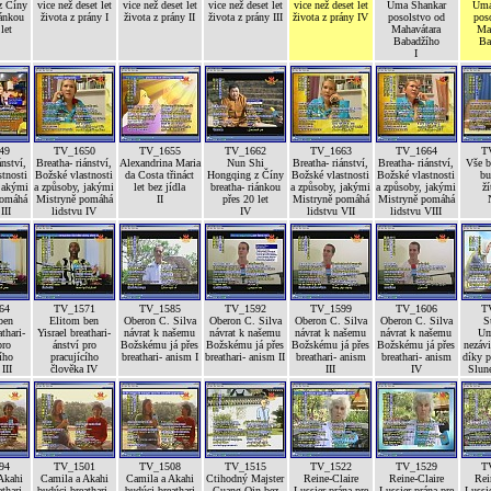
z Číny
vice než deset let
vice než deset let
vice než deset let
vice než deset let
Uma Shankar
Uma
iánkou
života z prány I
života z prány II
života z prány III
života z prány IV
posolstvo od
pos
let
Mahavátara
Ma
Babadžího
Ba
I
49
TV_1650
TV_1655
TV_1662
TV_1663
TV_1664
T
ánství,
Breatha- riánství,
Alexandrina Maria
Nun Shi
Breatha- riánství,
Breatha- riánství,
Vše 
tnosti
Božské vlastnosti
da Costa třináct
Hongqing z Číny
Božské vlastnosti
Božské vlastnosti
bu
 jakými
a způsoby, jakými
let bez jídla
breatha- riánkou
a způsoby, jakými
a způsoby, jakými
ží
pomáhá
Mistryně pomáhá
II
přes 20 let
Mistryně pomáhá
Mistryně pomáhá
III
lidstvu IV
IV
lidstvu VII
lidstvu VIII
64
TV_1571
TV_1585
TV_1592
TV_1599
TV_1606
T
ben
Elitom ben
Oberon C. Silva
Oberon C. Silva
Oberon C. Silva
Oberon C. Silva
S
athari-
Yisrael breathari-
návrat k našemu
návrat k našemu
návrat k našemu
návrat k našemu
Um
pro
ánství pro
Božskému já přes
Božskému já přes
Božskému já přes
Božskému já přes
nezávi
ího
pracujícího
breathari- anism I
breathari- anism II
breathari- anism
breathari- anism
díky p
III
člověka IV
III
IV
Slune
94
TV_1501
TV_1508
TV_1515
TV_1522
TV_1529
T
Akahi
Camila a Akahi
Camila a Akahi
Ctihodný Majster
Reine-Claire
Reine-Claire
Rei
thari-
budúci breathari-
budúci breathari
Guang Qin bez
Lussier prána pre
Lussier prána pre
Lussie