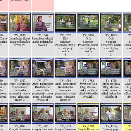
30
TV_1837
TV_1844
TV_1879
TV_1886
TV_1893
T
úžasný
Jasmuheen úžasný
Jasmuheen úžasný
Dirk
Dirk
Dirk
ického
avatar pránického
avatar pránického
Schröder
Schröder
Schröder
S
III
života IV
života V
Posouvání hranic
Posouvání hranic
Posouvání hranic
Posou
– život plný
– život plný
– život plný
– ž
světla
světla
světla
I
II
III
60
TV_1767
TV_1774
TV_1781
TV_1788
TV_1795
T
inique
Anne- Dominique
Anne- Dominique
Anne- Dominique
Život bez jídla
Život bez jídla
Život
dler
Bindschedler
Bindschedler
Bindschedler
Oleg Maslov-
Oleg Maslov-
Ole
áha
rovnováha
rovnováha
rovnováha
ruský umělec a
ruský umělec a
rusk
 ctvom
prostrední- ctvom
prostrední- ctvom
prostrední- ctvom
učitel vědomého
učitel vědomého
učite
nskeho
prana- riánskeho
prana- riánskeho
prana- riánskeho
dýchání I
dýchání II
dýc
 I
života II
života III
života IV
90
TV_1697
TV_1704
TV_1711
TV_1718
TV_1725
T
hi
Zinajda Baranova-
Zinajda Baranova-
Zinajda Baranova-
Zinajda Baranova-
Slnečný jogín
Slne