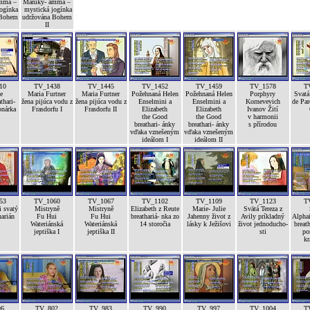
mma –
Maniky- amma –
ogínka
mystická jogínka
 Bohem
udržována Bohem
II
10
TV_1438
TV_1445
TV_1452
TV_1459
TV_1578
T
e
Maria Furtner
Maria Furtner
Požehnaná Helen
Požehnaná Helen
Porphyry
Svat
thari-
žena pijúca vodu z
žena pijúca vodu z
Enselmini a
Enselmini a
Kornevevich
de Par
onárka
Frasdorfu I
Frasdorfu II
Elizabeth
Elizabeth
Ivanov Žití
the Good
the Good
v harmonii
breathari- ánky
breathari- ánky
s přírodou
vďaka vznešeným
vďaka vznešeným
ideálom I
ideálom II
53
TV_1060
TV_1067
TV_1102
TV_1109
TV_1123
T
i svatý
Mistryně
Mistryně
Elizabeth z Reute
Marie- Julie
Svätá Tereza z
arián
Fu Hui
Fu Hui
breathariá- nka zo
Jahenny život z
Avily príkladný
Alpha
Wateriánská
Wateriánská
14 storočia
lásky k Ježišovi
život jednoducho-
breath
jeptiška I
jeptiška II
sti
po
kr
96
TV_802
TV_983
TV_990
TV_997
TV_1004
T