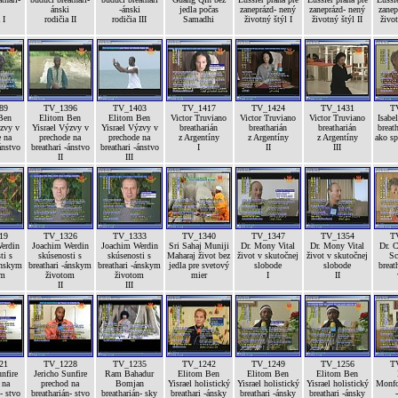
ánski
-ánski
jedla počas
zaneprázd- nený
zaneprázd- nený
zanep
 I
rodičia II
rodičia III
Samadhi
životný štýl I
životný štýl II
život
89
TV_1396
TV_1403
TV_1417
TV_1424
TV_1431
T
Ben
Elitom Ben
Elitom Ben
Victor Truviano
Victor Truviano
Victor Truviano
Isabel
ýzvy v
Yisrael Výzvy v
Yisrael Výzvy v
breatharián
breatharián
breatharián
breath
e na
prechode na
prechode na
z Argentíny
z Argentíny
z Argentíny
ako sp
ánstvo
breathari -ánstvo
breathari -ánstvo
I
II
III
II
III
19
TV_1326
TV_1333
TV_1340
TV_1347
TV_1354
T
erdin
Joachim Werdin
Joachim Werdin
Sri Sahaj Muniji
Dr. Mony Vital
Dr. Mony Vital
Dr. C
ti s
skúsenosti s
skúsenosti s
Maharaj život bez
život v skutočnej
život v skutočnej
Sc
ánskym
breathari -ánskym
breathari -ánskym
jedla pre svetový
slobode
slobode
breat
om
životom
životom
mier
I
II
II
III
21
TV_1228
TV_1235
TV_1242
TV_1249
TV_1256
T
nfire
Jericho Sunfire
Ram Bahadur
Elitom Ben
Elitom Ben
Elitom Ben
 na
prechod na
Bomjan
Yisrael holistický
Yisrael holistický
Yisrael holistický
Monfor
- stvo
breatharián- stvo
breatharián- sky
breathari -ánsky
breathari -ánsky
breathari -ánsky