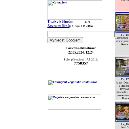
Titulky k filmům
(1371)
Seznam filmů
(.XLS)
(21.01.2016)
TV_18
Jasmuheen 
avatar prán
života 
Poslední aktualizace
22.05.2024, 12:24
Počet přístupů od 17.5.2011:
7758357
TV_17
Anne- Dom
Bindsche
rovnov
prostrední-
prana- riá
života
TV_16
Nun S