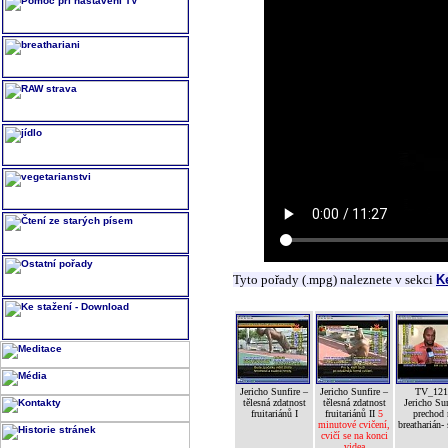
Tyto pořady (.mpg) naleznete v sekci
K
Jericho Sunfire –
Jericho Sunfire –
TV_121
tělesná zdatnost
tělesná zdatnost
Jericho Sun
fruitariánů I
fruitariánů II
5
prechod 
minutové cvičení,
breatharián- 
cvičí se na konci
videa