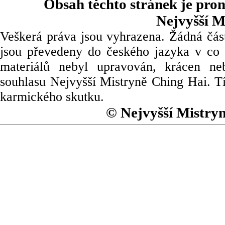
Obsah těchto stránek je pro
Nejvyšší M
Veškerá práva jsou vyhrazena. Žádná část
jsou převedeny do českého jazyka v co 
materiálů nebyl upravován, krácen ne
souhlasu Nejvyšší Mistryně Ching Hai. Tí
karmického skutku.
© Nejvyšší Mistry