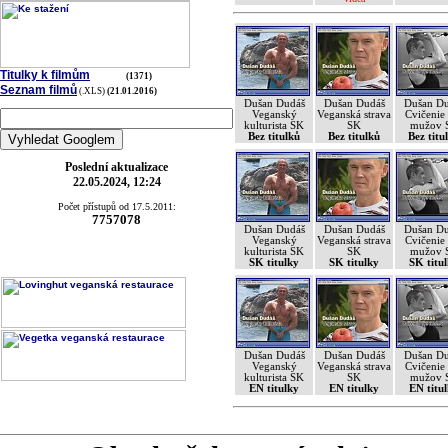
Titulky k filmům
(1371)
Seznam filmů
(.XLS)
(21.01.2016)
Dušan Dudáš
Dušan Dudáš
Dušan Du
Veganský
Veganská strava
Cvičenie
kulturista SK
SK
mužov 
Bez titulků
Bez titulků
Bez titu
Poslední aktualizace
22.05.2024, 12:24
Počet přístupů od 17.5.2011:
7757078
Dušan Dudáš
Dušan Dudáš
Dušan Du
Veganský
Veganská strava
Cvičenie
kulturista SK
SK
mužov 
SK titulky
SK titulky
SK titu
Dušan Dudáš
Dušan Dudáš
Dušan Du
Veganský
Veganská strava
Cvičenie
kulturista SK
SK
mužov 
EN titulky
EN titulky
EN titu