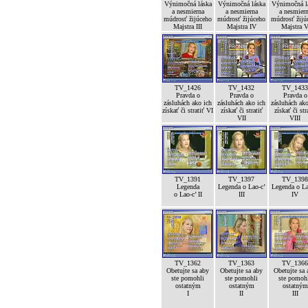
Výnimočná láska
Výnimočná láska
Výnimočná l
a nesmierna
a nesmierna
a nesmier
múdrosť žijúceho
múdrosť žijúceho
múdrosť žijú
Majstra III
Majstra IV
Majstra 
TV_1426
TV_1432
TV_1433
Pravda o
Pravda o
Pravda o
zásluhách ako ich
zásluhách ako ich
zásluhách ako
získať či stratiť VI
získať či stratiť
získať či str
VII
VIII
TV_1391
TV_1397
TV_1398
Legenda
Legenda o Lao-c’
Legenda o La
o Lao-c’ II
III
IV
TV_1362
TV_1363
TV_1366
Obetujte sa aby
Obetujte sa aby
Obetujte sa 
ste pomohli
ste pomohli
ste pomoh
ostatným
ostatným
ostatným
I
II
III