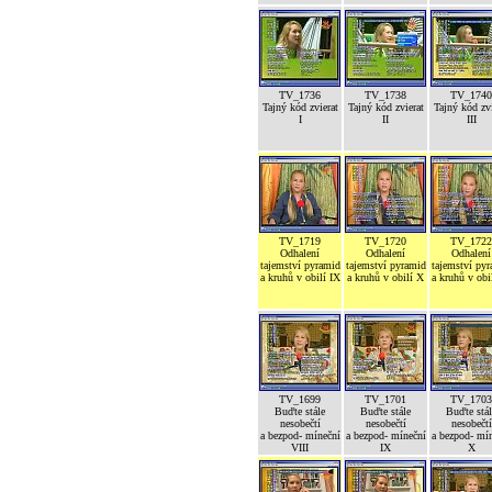
TV_1736
TV_1738
TV_1740
Tajný kód zvierat
Tajný kód zvierat
Tajný kód zvi
I
II
III
TV_1719
TV_1720
TV_1722
Odhalení
Odhalení
Odhalení
tajemství pyramid
tajemství pyramid
tajemství py
a kruhů v obilí IX
a kruhů v obilí X
a kruhů v obi
TV_1699
TV_1701
TV_1703
Buďte stále
Buďte stále
Buďte stál
nesobečtí
nesobečtí
nesobečtí
a bezpod- míneční
a bezpod- míneční
a bezpod- mí
VIII
IX
X