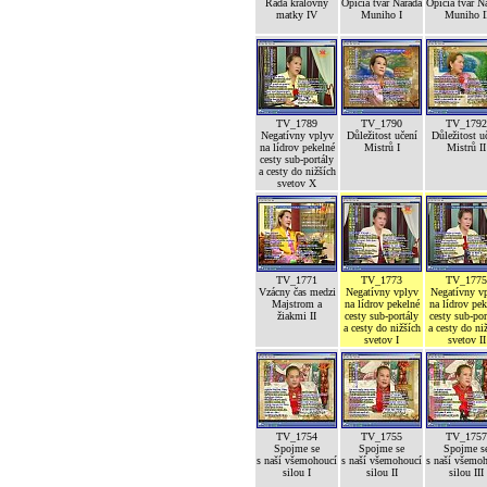
Rada královny
Opičia tvár Narada
Opičia tvár N
matky IV
Muniho I
Muniho I
TV_1789
TV_1790
TV_1792
Negatívny vplyv
Důležitost učení
Důležitost u
na lídrov pekelné
Mistrů I
Mistrů II
cesty sub-portály
a cesty do nižších
svetov X
TV_1771
TV_1773
TV_1775
Vzácny čas medzi
Negatívny vplyv
Negatívny v
Majstrom a
na lídrov pekelné
na lídrov pek
žiakmi II
cesty sub-portály
cesty sub-por
a cesty do nižších
a cesty do ni
svetov I
svetov II
TV_1754
TV_1755
TV_1757
Spojme se
Spojme se
Spojme s
s naší všemohoucí
s naší všemohoucí
s naší všemo
silou I
silou II
silou III