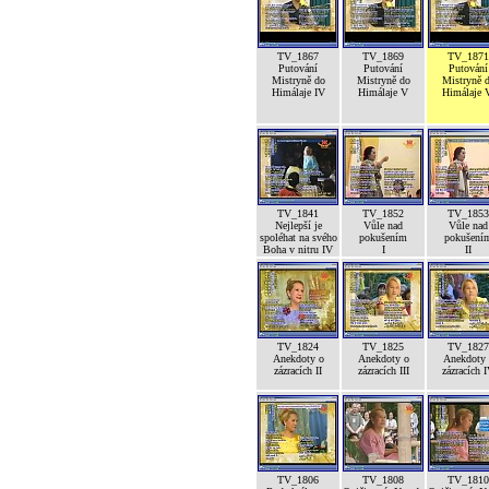
TV_1867
TV_1869
TV_1871
Putování
Putování
Putování
Mistryně do
Mistryně do
Mistryně 
Himálaje IV
Himálaje V
Himálaje 
TV_1841
TV_1852
TV_1853
Nejlepší je
Vůle nad
Vůle nad
spoléhat na svého
pokušením
pokušení
Boha v nitru IV
I
II
TV_1824
TV_1825
TV_1827
Anekdoty o
Anekdoty o
Anekdoty 
zázracích II
zázracích III
zázracích 
TV_1806
TV_1808
TV_1810