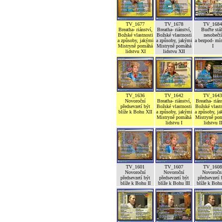
TV_1677
TV_1678
TV_1684
Breatha- riánství,
Breatha- riánství,
Buďte stál
Božské vlastnosti
Božské vlastnosti
nesobečtí
a způsoby, jakými
a způsoby, jakými
a bezpod- mí
Mistryně pomáhá
Mistryně pomáhá
I
lidstvu XI
lidstvu XII
TV_1636
TV_1642
TV_1643
Novoroční
Breatha- riánství,
Breatha- rián
předsevzetí být
Božské vlastnosti
Božské vlastn
blíže k Bohu XII
a způsoby, jakými
a způsoby, j
Mistryně pomáhá
Mistryně po
lidstvu I
lidstvu II
TV_1601
TV_1607
TV_1608
Novoroční
Novoroční
Novoročn
předsevzetí být
předsevzetí být
předsevzetí 
blíže k Bohu II
blíže k Bohu III
blíže k Boh