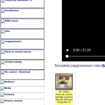
Tyto pořady (.mpg) naleznete v sekci
K
TV_1936cz
Nový rok soucitu
speciální poselství
Nejvyšši Mistryně
Ching Hai CZ