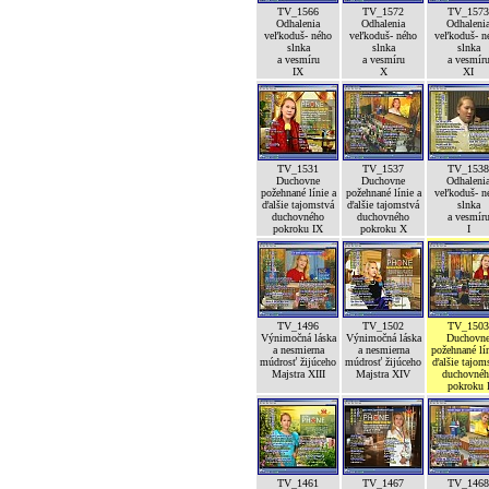
TV_1566
TV_1572
TV_1573
Odhalenia
Odhalenia
Odhaleni
veľkoduš- ného
veľkoduš- ného
veľkoduš- n
slnka
slnka
slnka
a vesmíru
a vesmíru
a vesmír
IX
X
XI
TV_1531
TV_1537
TV_1538
Duchovne
Duchovne
Odhaleni
požehnané línie a
požehnané línie a
veľkoduš- n
ďalšie tajomstvá
ďalšie tajomstvá
slnka
duchovného
duchovného
a vesmír
pokroku IX
pokroku X
I
TV_1496
TV_1502
TV_1503
Výnimočná láska
Výnimočná láska
Duchovn
a nesmierna
a nesmierna
požehnané lín
múdrosť žijúceho
múdrosť žijúceho
ďalšie tajom
Majstra XIII
Majstra XIV
duchovné
pokroku 
TV_1461
TV_1467
TV_1468