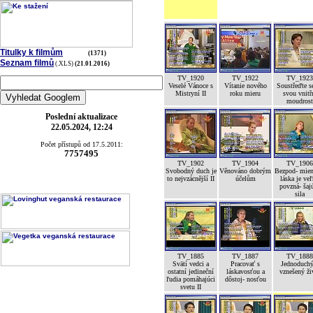
Titulky k filmům
(1371)
Seznam filmů
(.XLS)
(21.01.2016)
TV_1920
TV_1922
TV_1923
Veselé Vánoce s
Vítanie nového
Soustřeďte s
Mistryní II
roku mieru
svou vnitř
moudrost
Poslední aktualizace
22.05.2024, 12:24
Počet přístupů od 17.5.2011:
7757495
TV_1902
TV_1904
TV_1906
Svobodný duch je
Věnováno dobrým
Bezpod- mien
to nejvzácnější II
účelům
láska je ve
povzná- šaj
sila
TV_1885
TV_1887
TV_1888
Svätí vedci a
Pracovať s
Jednoduchý
ostatní jedineční
láskavosťou a
vznešený ži
ľudia pomáhajúci
dôstoj- nosťou
svetu II