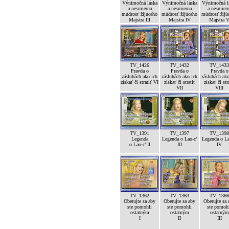
Výnimočná láska
Výnimočná láska
Výnimočná l
a nesmierna
a nesmierna
a nesmier
múdrosť žijúceho
múdrosť žijúceho
múdrosť žijú
Majstra III
Majstra IV
Majstra 
TV_1426
TV_1432
TV_1433
Pravda o
Pravda o
Pravda o
zásluhách ako ich
zásluhách ako ich
zásluhách ako
získať či stratiť VI
získať či stratiť
získať či str
VII
VIII
TV_1391
TV_1397
TV_1398
Legenda
Legenda o Lao-c’
Legenda o La
o Lao-c’ II
III
IV
TV_1362
TV_1363
TV_1366
Obetujte sa aby
Obetujte sa aby
Obetujte sa 
ste pomohli
ste pomohli
ste pomoh
ostatným
ostatným
ostatným
I
II
III