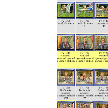
TV_1736
TV_1738
TV_1740
Tajný kód zvierat
Tajný kód zvierat
Tajný kód zvi
I
II
III
TV_1719
TV_1720
TV_1722
Odhalení
Odhalení
Odhalení
tajemství pyramid
tajemství pyramid
tajemství py
a kruhů v obilí IX
a kruhů v obilí X
a kruhů v obi
TV_1699
TV_1701
TV_1703
Buďte stále
Buďte stále
Buďte stál
nesobečtí
nesobečtí
nesobečtí
a bezpod- míneční
a bezpod- míneční
a bezpod- mí
VIII
IX
X