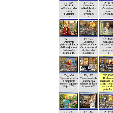
TV_1566
TV_1572
TV_1573
Odhalenia
Odhalenia
Odhaleni
veľkoduš- ného
veľkoduš- ného
veľkoduš- n
slnka
slnka
slnka
a vesmíru
a vesmíru
a vesmír
IX
X
XI
TV_1531
TV_1537
TV_1538
Duchovne
Duchovne
Odhaleni
požehnané línie a
požehnané línie a
veľkoduš- n
ďalšie tajomstvá
ďalšie tajomstvá
slnka
duchovného
duchovného
a vesmír
pokroku IX
pokroku X
I
TV_1496
TV_1502
TV_1503
Výnimočná láska
Výnimočná láska
Duchovn
a nesmierna
a nesmierna
požehnané lín
múdrosť žijúceho
múdrosť žijúceho
ďalšie tajom
Majstra XIII
Majstra XIV
duchovné
pokroku 
TV_1461
TV_1467
TV_1468