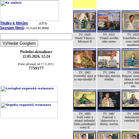
Titulky k filmům
(1371)
Seznam filmů
(.XLS)
(21.01.2016)
TV_1920
TV_1922
TV_1923
Veselé Vánoce s
Vítanie nového
Soustřeďte s
Mistryní II
roku mieru
svou vnitř
moudrost
Poslední aktualizace
22.05.2024, 12:24
Počet přístupů od 17.5.2011:
7759177
TV_1902
TV_1904
TV_1906
Svobodný duch je
Věnováno dobrým
Bezpod- mien
to nejvzácnější II
účelům
láska je ve
povzná- šaj
sila
TV_1885
TV_1887
TV_1888
Svätí vedci a
Pracovať s
Jednoduchý
ostatní jedineční
láskavosťou a
vznešený ži
ľudia pomáhajúci
dôstoj- nosťou
svetu II