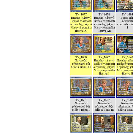
TV_1677
TV_1678
TV_1684
Breatha- riánství,
Breatha- riánství,
Buďte stál
Božské vlastnosti
Božské vlastnosti
nesobečtí
a způsoby, jakými
a způsoby, jakými
a bezpod- mí
Mistryně pomáhá
Mistryně pomáhá
I
lidstvu XI
lidstvu XII
TV_1636
TV_1642
TV_1643
Novoroční
Breatha- riánství,
Breatha- rián
předsevzetí být
Božské vlastnosti
Božské vlastn
blíže k Bohu XII
a způsoby, jakými
a způsoby, j
Mistryně pomáhá
Mistryně po
lidstvu I
lidstvu II
TV_1601
TV_1607
TV_1608
Novoroční
Novoroční
Novoročn
předsevzetí být
předsevzetí být
předsevzetí 
blíže k Bohu II
blíže k Bohu III
blíže k Boh