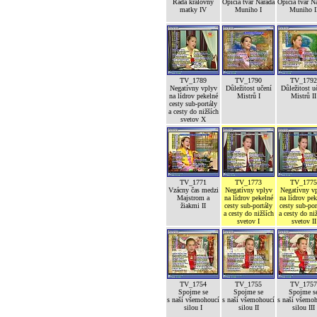
Rada královny
Opičia tvár Narada
Opičia tvár N
matky IV
Muniho I
Muniho I
TV_1789
TV_1790
TV_1792
Negatívny vplyv
Důležitost učení
Důležitost u
na lídrov pekelné
Mistrů I
Mistrů II
cesty sub-portály
a cesty do nižších
svetov X
TV_1771
TV_1773
TV_1775
Vzácny čas medzi
Negatívny vplyv
Negatívny v
Majstrom a
na lídrov pekelné
na lídrov pek
žiakmi II
cesty sub-portály
cesty sub-por
a cesty do nižších
a cesty do ni
svetov I
svetov II
TV_1754
TV_1755
TV_1757
Spojme se
Spojme se
Spojme s
s naší všemohoucí
s naší všemohoucí
s naší všemo
silou I
silou II
silou III