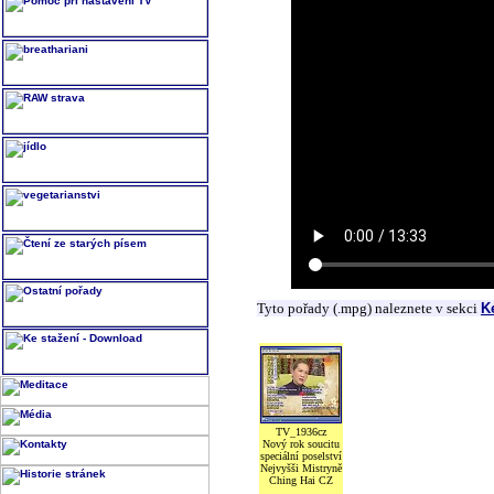
Tyto pořady (.mpg) naleznete v sekci
K
TV_1936cz
Nový rok soucitu
speciální poselství
Nejvyšši Mistryně
Ching Hai CZ