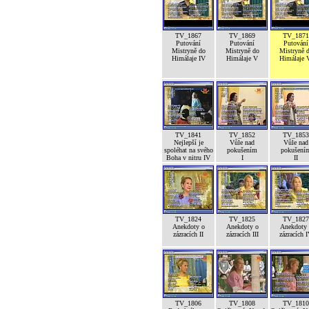
TV_1867
TV_1869
TV_1871
Putování
Putování
Putování
Mistryně do
Mistryně do
Mistryně 
Himálaje IV
Himálaje V
Himálaje 
TV_1841
TV_1852
TV_1853
Nejlepší je
Vůle nad
Vůle nad
spoléhat na svého
pokušením
pokušení
Boha v nitru IV
I
II
TV_1824
TV_1825
TV_1827
Anekdoty o
Anekdoty o
Anekdoty 
zázracích II
zázracích III
zázracích 
TV_1806
TV_1808
TV_1810