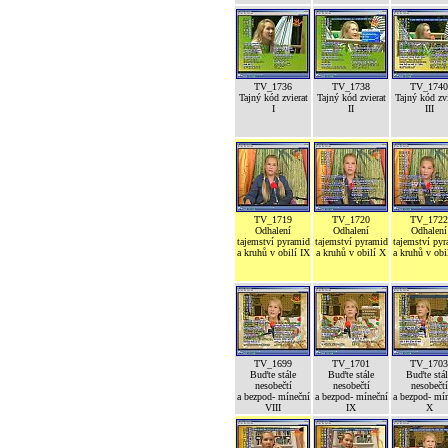
TV_1736
TV_1738
TV_1740
Tajný kód zvierat
Tajný kód zvierat
Tajný kód zvi
I
II
III
TV_1719
TV_1720
TV_1722
Odhalení
Odhalení
Odhalení
tajemství pyramid
tajemství pyramid
tajemství py
a kruhů v obilí IX
a kruhů v obilí X
a kruhů v obi
TV_1699
TV_1701
TV_1703
Buďte stále
Buďte stále
Buďte stál
nesobečtí
nesobečtí
nesobečtí
a bezpod- míneční
a bezpod- míneční
a bezpod- mí
VIII
IX
X