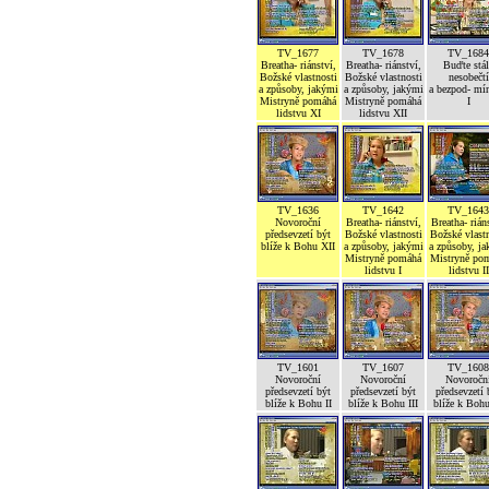
TV_1677
TV_1678
TV_1684
Breatha- riánství,
Breatha- riánství,
Buďte stál
Božské vlastnosti
Božské vlastnosti
nesobečtí
a způsoby, jakými
a způsoby, jakými
a bezpod- mí
Mistryně pomáhá
Mistryně pomáhá
I
lidstvu XI
lidstvu XII
TV_1636
TV_1642
TV_1643
Novoroční
Breatha- riánství,
Breatha- rián
předsevzetí být
Božské vlastnosti
Božské vlastn
blíže k Bohu XII
a způsoby, jakými
a způsoby, j
Mistryně pomáhá
Mistryně po
lidstvu I
lidstvu II
TV_1601
TV_1607
TV_1608
Novoroční
Novoroční
Novoročn
předsevzetí být
předsevzetí být
předsevzetí 
blíže k Bohu II
blíže k Bohu III
blíže k Boh