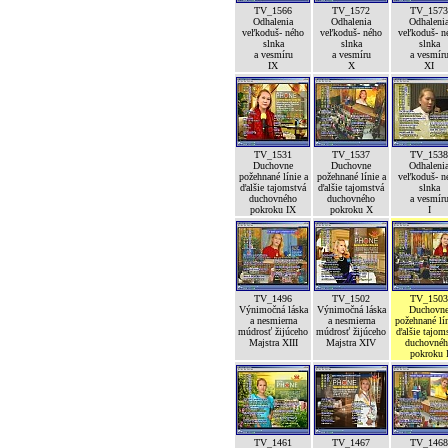
TV_1566
TV_1572
TV_1573
Odhalenia
Odhalenia
Odhaleni
veľkoduš- ného
veľkoduš- ného
veľkoduš- n
slnka
slnka
slnka
a vesmíru
a vesmíru
a vesmír
IX
X
XI
TV_1531
TV_1537
TV_1538
Duchovne
Duchovne
Odhaleni
požehnané línie a
požehnané línie a
veľkoduš- n
ďalšie tajomstvá
ďalšie tajomstvá
slnka
duchovného
duchovného
a vesmír
pokroku IX
pokroku X
I
TV_1496
TV_1502
TV_1503
Výnimočná láska
Výnimočná láska
Duchovn
a nesmierna
a nesmierna
požehnané lín
múdrosť žijúceho
múdrosť žijúceho
ďalšie tajom
Majstra XIII
Majstra XIV
duchovné
pokroku 
TV_1461
TV_1467
TV_1468