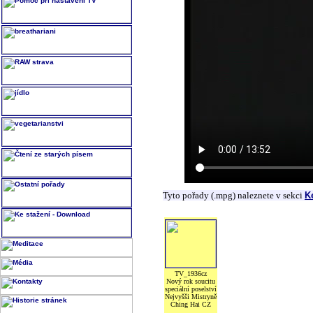
Tyto pořady (.mpg) naleznete v sekci
K
TV_1936cz
Nový rok soucitu
speciální poselství
Nejvyšši Mistryně
Ching Hai CZ