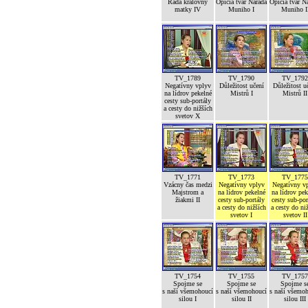
Rada královny
Opičia tvár Narada
Opičia tvár N
matky IV
Muniho I
Muniho I
TV_1789
TV_1790
TV_1792
Negatívny vplyv
Důležitost učení
Důležitost u
na lídrov pekelné
Mistrů I
Mistrů II
cesty sub-portály
a cesty do nižších
svetov X
TV_1771
TV_1773
TV_1775
Vzácny čas medzi
Negatívny vplyv
Negatívny v
Majstrom a
na lídrov pekelné
na lídrov pek
žiakmi II
cesty sub-portály
cesty sub-por
a cesty do nižších
a cesty do ni
svetov I
svetov II
TV_1754
TV_1755
TV_1757
Spojme se
Spojme se
Spojme s
s naší všemohoucí
s naší všemohoucí
s naší všemo
silou I
silou II
silou III