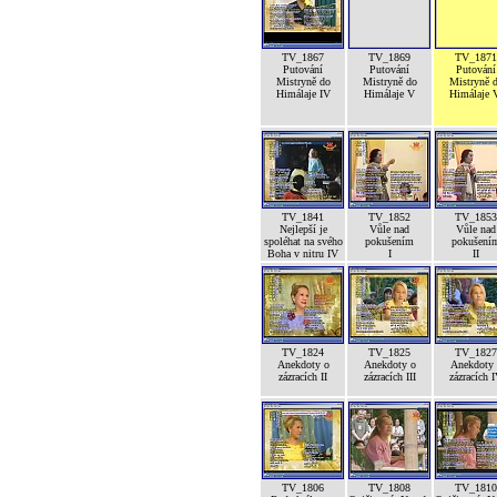
TV_1867
TV_1869
TV_1871
Putování
Putování
Putování
Mistryně do
Mistryně do
Mistryně 
Himálaje IV
Himálaje V
Himálaje 
TV_1841
TV_1852
TV_1853
Nejlepší je
Vůle nad
Vůle nad
spoléhat na svého
pokušením
pokušení
Boha v nitru IV
I
II
TV_1824
TV_1825
TV_1827
Anekdoty o
Anekdoty o
Anekdoty 
zázracích II
zázracích III
zázracích 
TV_1806
TV_1808
TV_1810