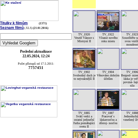
Titulky k filmům
(1371)
Seznam filmů
(.XLS)
(21.01.2016)
TV_1920
TV_1922
TV_1923
Veselé Vánoce s
Vítanie nového
Soustřeďte s
Mistryní II
roku mieru
svou vnitř
moudrost
Poslední aktualizace
22.05.2024, 12:24
Počet přístupů od 17.5.2011:
7757451
TV_1902
TV_1904
TV_1906
Svobodný duch je
Věnováno dobrým
Bezpod- mien
to nejvzácnější II
účelům
láska je ve
povzná- šaj
sila
TV_1885
TV_1887
TV_1888
Svätí vedci a
Pracovať s
Jednoduchý
ostatní jedineční
láskavosťou a
vznešený ži
ľudia pomáhajúci
dôstoj- nosťou
svetu II