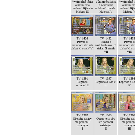
Výnimočná láska
Výnimočná láska
Výnimočná l
a nesmierna
a nesmierna
a nesmier
múdrosť žijúceho
múdrosť žijúceho
múdrosť žijú
Majstra III
Majstra IV
Majstra 
TV_1426
TV_1432
TV_1433
Pravda o
Pravda o
Pravda o
zásluhách ako ich
zásluhách ako ich
zásluhách ako
získať či stratiť VI
získať či stratiť
získať či str
VII
VIII
TV_1391
TV_1397
TV_1398
Legenda
Legenda o Lao-c’
Legenda o La
o Lao-c’ II
III
IV
TV_1362
TV_1363
TV_1366
Obetujte sa aby
Obetujte sa aby
Obetujte sa 
ste pomohli
ste pomohli
ste pomoh
ostatným
ostatným
ostatným
I
II
III