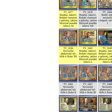
TV_1677
TV_1678
TV_1684
Breatha- riánství,
Breatha- riánství,
Buďte stál
Božské vlastnosti
Božské vlastnosti
nesobečtí
a způsoby, jakými
a způsoby, jakými
a bezpod- mí
Mistryně pomáhá
Mistryně pomáhá
I
lidstvu XI
lidstvu XII
TV_1636
TV_1642
TV_1643
Novoroční
Breatha- riánství,
Breatha- rián
předsevzetí být
Božské vlastnosti
Božské vlastn
blíže k Bohu XII
a způsoby, jakými
a způsoby, j
Mistryně pomáhá
Mistryně po
lidstvu I
lidstvu II
TV_1601
TV_1607
TV_1608
Novoroční
Novoroční
Novoročn
předsevzetí být
předsevzetí být
předsevzetí 
blíže k Bohu II
blíže k Bohu III
blíže k Boh