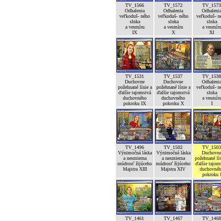
TV_1566
TV_1572
TV_1573
Odhalenia
Odhalenia
Odhaleni
veľkoduš- ného
veľkoduš- ného
veľkoduš- n
slnka
slnka
slnka
a vesmíru
a vesmíru
a vesmír
IX
X
XI
TV_1531
TV_1537
TV_1538
Duchovne
Duchovne
Odhaleni
požehnané línie a
požehnané línie a
veľkoduš- n
ďalšie tajomstvá
ďalšie tajomstvá
slnka
duchovného
duchovného
a vesmír
pokroku IX
pokroku X
I
TV_1496
TV_1502
TV_1503
Výnimočná láska
Výnimočná láska
Duchovn
a nesmierna
a nesmierna
požehnané lín
múdrosť žijúceho
múdrosť žijúceho
ďalšie tajom
Majstra XIII
Majstra XIV
duchovné
pokroku 
TV_1461
TV_1467
TV_1468