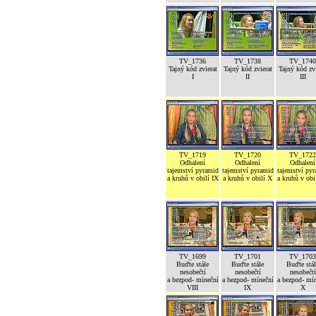
TV_1736
TV_1738
TV_1740
Tajný kód zvierat
Tajný kód zvierat
Tajný kód zvi
I
II
III
TV_1719
TV_1720
TV_1722
Odhalení
Odhalení
Odhalení
tajemství pyramid
tajemství pyramid
tajemství py
a kruhů v obilí IX
a kruhů v obilí X
a kruhů v obi
TV_1699
TV_1701
TV_1703
Buďte stále
Buďte stále
Buďte stál
nesobečtí
nesobečtí
nesobečtí
a bezpod- míneční
a bezpod- míneční
a bezpod- mí
VIII
IX
X