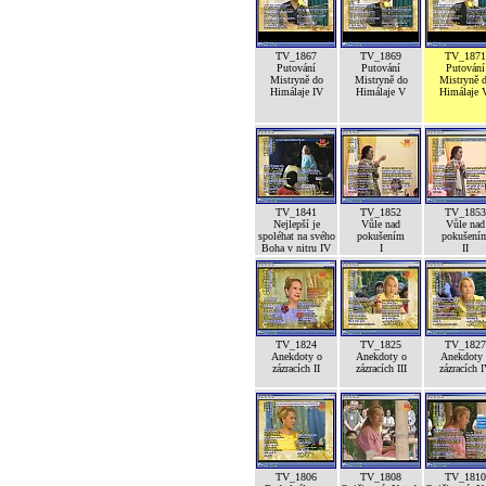
TV_1867
TV_1869
TV_1871
Putování
Putování
Putování
Mistryně do
Mistryně do
Mistryně 
Himálaje IV
Himálaje V
Himálaje 
TV_1841
TV_1852
TV_1853
Nejlepší je
Vůle nad
Vůle nad
spoléhat na svého
pokušením
pokušení
Boha v nitru IV
I
II
TV_1824
TV_1825
TV_1827
Anekdoty o
Anekdoty o
Anekdoty 
zázracích II
zázracích III
zázracích 
TV_1806
TV_1808
TV_1810