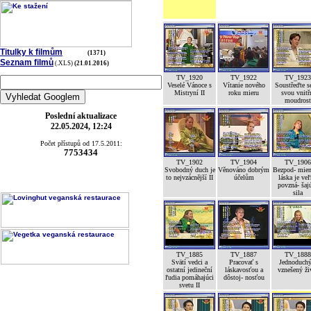
Titulky k filmům
(1371)
Seznam filmů
(.XLS)
(21.01.2016)
TV_1920
TV_1922
TV_1923
Veselé Vánoce s
Vítanie nového
Soustřeďte s
Mistryní II
roku mieru
svou vnitř
moudrost
Poslední aktualizace
22.05.2024, 12:24
Počet přístupů od 17.5.2011:
7753434
TV_1902
TV_1904
TV_1906
Svobodný duch je
Věnováno dobrým
Bezpod- mien
to nejvzácnější II
účelům
láska je ve
povzná- šaj
sila
TV_1885
TV_1887
TV_1888
Svätí vedci a
Pracovať s
Jednoduchý
ostatní jedineční
láskavosťou a
vznešený ži
ľudia pomáhajúci
dôstoj- nosťou
svetu II