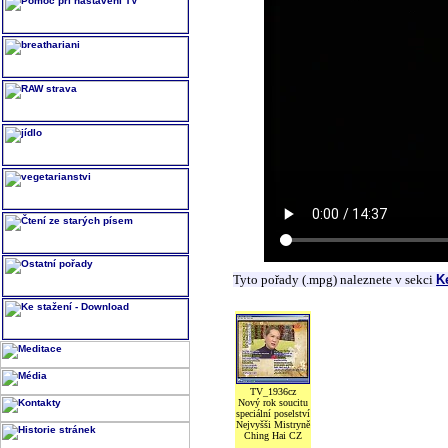
Tyto pořady (.mpg) naleznete v sekci
K
TV_1936cz
Nový rok soucitu
speciální poselství
Nejvyšši Mistryně
Ching Hai CZ