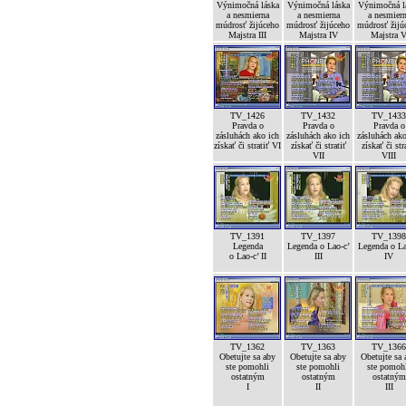
Výnimočná láska
Výnimočná láska
Výnimočná l
a nesmierna
a nesmierna
a nesmier
múdrosť žijúceho
múdrosť žijúceho
múdrosť žijú
Majstra III
Majstra IV
Majstra 
TV_1426
TV_1432
TV_1433
Pravda o
Pravda o
Pravda o
zásluhách ako ich
zásluhách ako ich
zásluhách ako
získať či stratiť VI
získať či stratiť
získať či str
VII
VIII
TV_1391
TV_1397
TV_1398
Legenda
Legenda o Lao-c’
Legenda o La
o Lao-c’ II
III
IV
TV_1362
TV_1363
TV_1366
Obetujte sa aby
Obetujte sa aby
Obetujte sa 
ste pomohli
ste pomohli
ste pomoh
ostatným
ostatným
ostatným
I
II
III