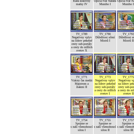
Rada královny
Opičia tvár Narada
Opičia tvár N
matky IV
Muniho I
Muniho I
TV_1789
TV_1790
TV_1792
Negatívny vplyv
Důležitost učení
Důležitost u
na lídrov pekelné
Mistrů I
Mistrů II
cesty sub-portály
a cesty do nižších
svetov X
TV_1771
TV_1773
TV_1775
Vzácny čas medzi
Negatívny vplyv
Negatívny v
Majstrom a
na lídrov pekelné
na lídrov pek
žiakmi II
cesty sub-portály
cesty sub-por
a cesty do nižších
a cesty do ni
svetov I
svetov II
TV_1754
TV_1755
TV_1757
Spojme se
Spojme se
Spojme s
s naší všemohoucí
s naší všemohoucí
s naší všemo
silou I
silou II
silou III