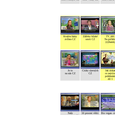
Kvalita lásky
Zážitky blízké
TV_681
zvířata CZ
smrti CZ
Na počátk
(výňatek)
Je to
Citáty slavných
Jak získa
na nás CZ
CZ
co nejvíc
požehnán
díl 1
Naše
50 procent vědci
Bio vegan- s