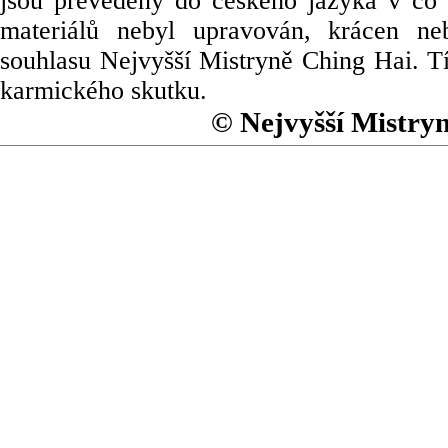
jsou převedeny do českého jazyka v co 
materiálů nebyl upravován, krácen ne
souhlasu Nejvyšší Mistryně Ching Hai. Tí
karmického skutku.
© Nejvyšší Mistry