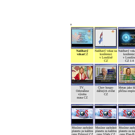
o
Naléhavý
Naléhavý vzkaz na
Naléhavý vzk
vzkaz
CZ
konferenci
konferenc
v Londýně
v Londýn
CZ
CZ 1-4
TV_
Chov hospo-
Metan jako h
Odstraňme
dářských zvířat
přičina otepl
výrobu
CZ
masa CZ
Musíme zachránit
Musíme zachránit
Musíme zachr
planetu za každou
planetu za každou
planetu za ka
cenu Průmysl CZ
cenu Vlády CZ
cenu Plan-B