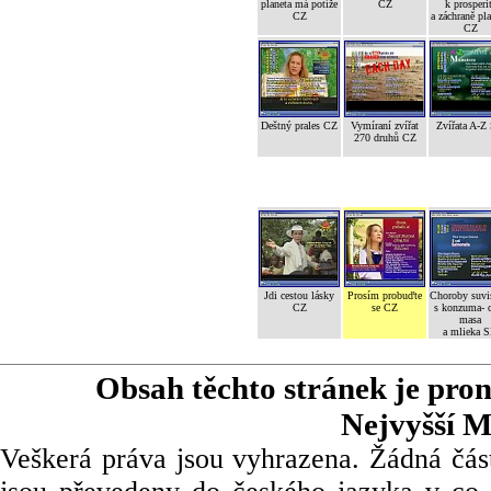
planeta má potíže
CZ
k prosperi
CZ
a záchraně pl
CZ
Deštný prales CZ
Vymíraní zvířat
Zvířata A-Z
270 druhů CZ
Jdi cestou lásky
Prosím probuďte
Choroby suvi
CZ
se CZ
s konzuma- 
masa
a mlieka 
Obsah těchto stránek je pro
Nejvyšší M
Veškerá práva jsou vyhrazena. Žádná část