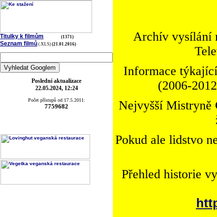
Archív vysílání
Titulky k filmům
(1371)
Seznam filmů
(.XLS)
(21.01.2016)
Tele
Informace týkající
Poslední aktualizace
(2006-2012)
22.05.2024, 12:24
Počet přístupů od 17.5.2011:
Nejvyšší Mistryně 
7759682
Pokud ale lidstvo n
Přehled historie v
htt