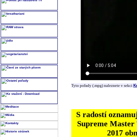
Tyto pořady (.mpg) naleznete v sekci
K
S radostí oznamuj
Supreme Master T
2017 ob