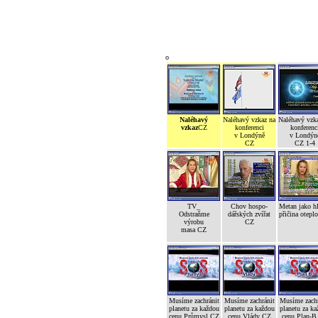
o
Naléhavý
Naléhavý vzkaz na
Naléhavý vzk
vzkaz
CZ
konferenci
konferenc
v Londýně
v Londýn
CZ
CZ 1-4
TV_
Chov hospo-
Metan jako h
Odstraňme
dářských zvířat
přičina otepl
výrobu
CZ
masa CZ
Musíme zachránit
Musíme zachránit
Musíme zachr
planetu za každou
planetu za každou
planetu za ka
cenu Průmysl CZ
cenu Vlády CZ
cenu Plan-B