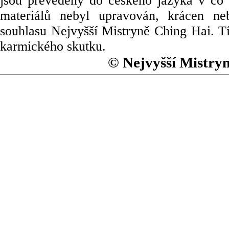
jsou převedeny do českého jazyka v co 
materiálů nebyl upravován, krácen ne
souhlasu Nejvyšší Mistryně Ching Hai. Tí
karmického skutku.
© Nejvyšší Mistry