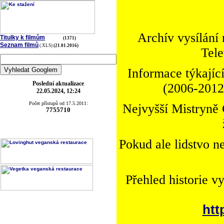
Archív vysílání
Titulky k filmům
(1371)
Seznam filmů
(.XLS)
(21.01.2016)
Tele
Informace týkající
Poslední aktualizace
(2006-2012)
22.05.2024, 12:24
Počet přístupů od 17.5.2011:
Nejvyšší Mistryně 
7755710
Pokud ale lidstvo n
Přehled historie v
htt