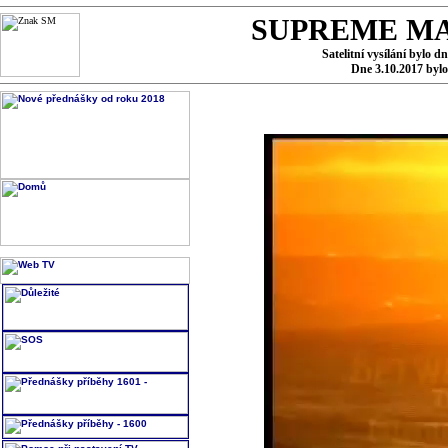
SUPREME MA
Satelitní vysílání bylo d
Dne 3.10.2017 byl