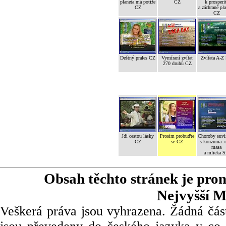
planeta má potíže
CZ
k prosperi
CZ
a záchraně pl
CZ
Deštný prales CZ
Vymíraní zvířat
Zvířata A-Z
270 druhů CZ
Jdi cestou lásky
Prosím probuďte
Choroby suvi
CZ
se CZ
s konzuma- 
masa
a mlieka 
Obsah těchto stránek je pro
Nejvyšší M
Veškerá práva jsou vyhrazena. Žádná část