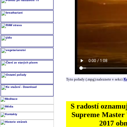
Tyto pořady (.mpg) naleznete v sekci
K
S radostí oznamuj
Supreme Master T
2017 ob