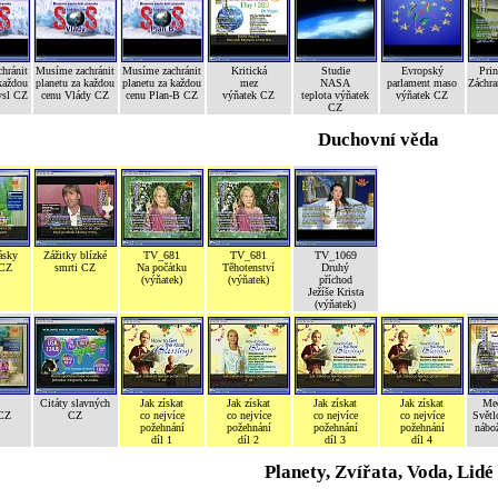
hránit
Musíme zachránit
Musíme zachránit
Kritická
Studie
Evropský
Prin
každou
planetu za každou
planetu za každou
mez
NASA
parlament maso
Záchr
ysl CZ
cenu Vlády CZ
cenu Plan-B CZ
výňatek CZ
teplota výňatek
výňatek CZ
CZ
Duchovní věda
ásky
Zážitky blízké
TV_681
TV_681
TV_1069
 CZ
smrti CZ
Na počátku
Těhotenství
Druhý
(výňatek)
(výňatek)
příchod
Ježíše Krista
(výňatek)
Citáty slavných
Jak získat
Jak získat
Jak získat
Jak získat
Med
 CZ
CZ
co nejvíce
co nejvíce
co nejvíce
co nejvíce
Světl
požehnání
požehnání
požehnání
požehnání
nábož
díl 1
díl 2
díl 3
díl 4
Planety, Zvířata, Voda, Lidé