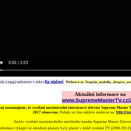
ady (.mpg) naleznete v sekci
Ke stažení
.
Přehrává se: Tragicke_nasledky_drogove_zav
Aktuální informace na
www.SupremeMasterTV.cz/2
stí oznamujeme, že vysílání mezinárodní internetové televize Supreme Master 
2017 obnoveno.
Pořady on line můžete sledovat na:
http://
Archív vysílání mezinárodního satelitního kanálu Supreme Master Televi
Informace týkající se ohrožení planety byly platné v době vysílání TV (2006-2012)