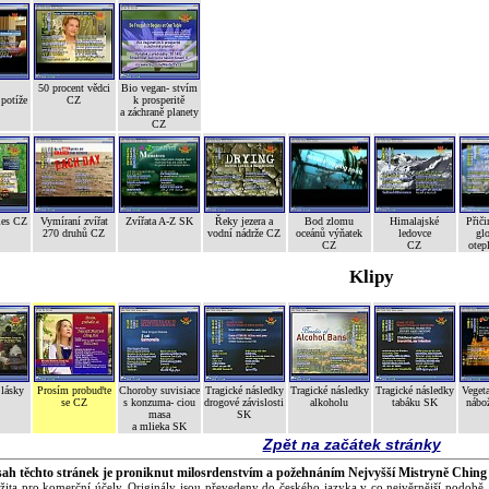
50 procent vědci
Bio vegan- stvím
potíže
CZ
k prosperitě
a záchraně planety
CZ
les CZ
Vymíraní zvířat
Zvířata A-Z SK
Řeky jezera a
Bod zlomu
Himalajské
Přiči
270 druhů CZ
vodní nádrže CZ
oceánů výňatek
ledovce
gl
CZ
CZ
otep
Klipy
 lásky
Prosím probuďte
Choroby suvisiace
Tragické následky
Tragické následky
Tragické následky
Vegeta
se CZ
s konzuma- ciou
drogové závislosti
alkoholu
tabáku SK
nábož
masa
SK
a mlieka SK
Zpět na začátek stránky
ah těchto stránek je proniknut milosrdenstvím a požehnáním Nejvyšší Mistryně Ching
žita pro komerční účely. Originály jsou převedeny do českého jazyka v co nejvěrnější podobě.