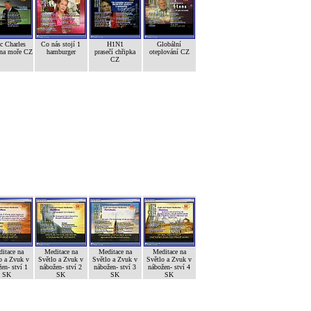
c Charles
Co nás stojí 1
H1N1
Globální
ana moře CZ
hamburger
prasečí chřipka
oteplování CZ
CZ
itace na
Meditace na
Meditace na
Meditace na
o a Zvuk v
Světlo a Zvuk v
Světlo a Zvuk v
Světlo a Zvuk v
en- ství 1
nábožen- ství 2
nábožen- ství 3
nábožen- ství 4
SK
SK
SK
SK