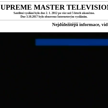
SUPREME MASTER TELEVISIO
Satelitní vysílání bylo dne 2. 1. 2012 po více než 5 letech ukončeno.
Dne 3.10.2017 bylo obnoveno Internetovým vysíláním.
Nejdůležitější informace, vi