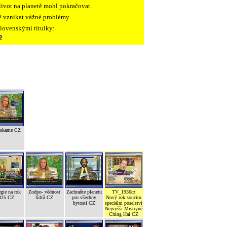
ivot na planetě mohl pokračovat.
tě vznikat vážné problémy.
slovenskými titulky:
p
ískame CZ
egie na rok
Zodpo- vědnost
Zachraňte planetu
TV_1936cz
025 CZ
lídrů CZ
pro všechny
Nový rok soucitu
bytosti CZ
speciální poselství
Nejvyšši Mistryně
Ching Hai CZ