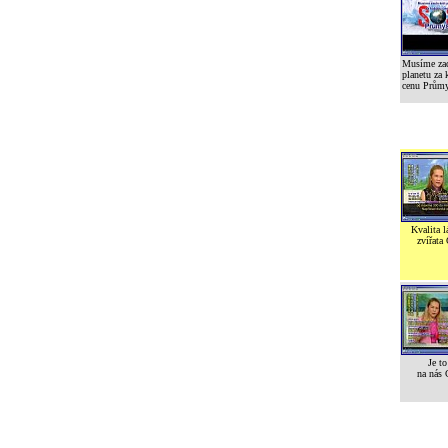
Musíme zac
planetu za 
cenu Prům
Kvalita l
zvířata
Je to
na nás