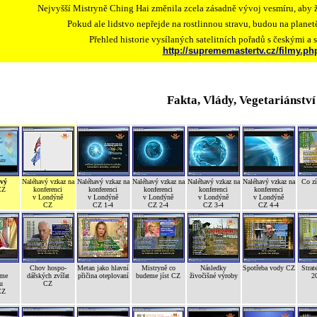
Nejvyšší Mistryně Ching Hai změnila zcela zásadně vývoj vesmíru, aby ž
Pokud ale lidstvo nepřejde na rostlinnou stravu, budou na plane
Přehled historie vysílaných satelitních pořadů s českými a 
http://suprememastertv.cz/filmy.ph
Fakta, Vlády, Vegetariánství
vý
Naléhavý vzkaz na
Naléhavý vzkaz na
Naléhavý vzkaz na
Naléhavý vzkaz na
Naléhavý vzkaz na
Co z
CZ
konferenci
konferenci
konferenci
konferenci
konferenci
v Londýně
v Londýně
v Londýně
v Londýně
v Londýně
CZ
CZ 1-4
CZ 2-4
CZ 3-4
CZ 4-4
Chov hospo-
Metan jako hlavní
Mistryně co
Následky
Spotřeba vody CZ
Strat
ňme
dářských zvířat
přičina oteplovaní
budeme jíst CZ
živočišné výroby
2
u
CZ
CZ