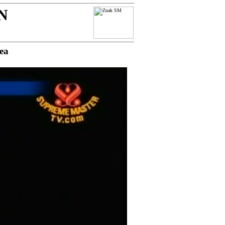
N
dea