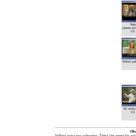
Naše
planeta má 
CZ
Deštný pra
Jdi cestou
CZ
Obs
Veškerá práva jsou vyhrazena. Žádná část nesmí být pou