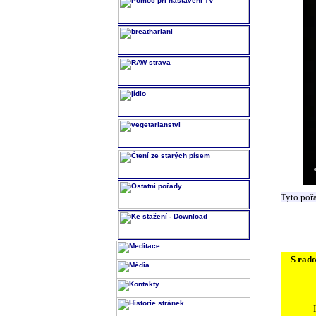
Tyto poř
S rado