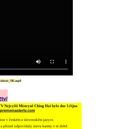
islosti_SK.mp4
tv/
TV Nejvyšší Mistryně Ching Hai bylo dne 3.řijna
suprememastertv.com
sion v českém a slovenském jazyce.
 a přesně odpovídaly stavu karmy v té době.