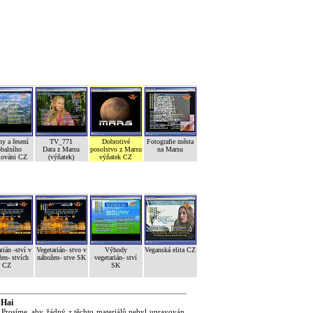
ny a řesení
TV_771
Dobrotivé
Fotografie města
obalního
Data z Marsu
posolstvo z Marsu
na Marsu
lováni CZ
(výňatek)
výňatek CZ
rián -ství v
Vegetarián- stvo v
Výhody
Veganská elita CZ
en- stvích
nábožen- stve SK
vegetarián- ství
CZ
SK
 Hai
 Prosíme, aby žádný z těchto materiálů nebyl upravován,