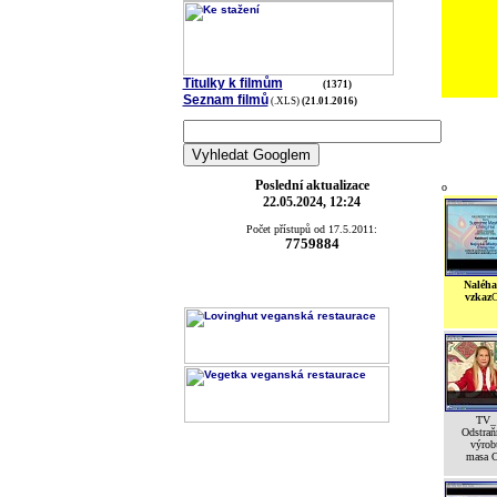
Titulky k filmům
(1371)
Seznam filmů
(.XLS)
(21.01.2016)
Poslední aktualizace
o
22.05.2024, 12:24
Počet přístupů od 17.5.2011:
7759884
Naléha
vzkaz
TV_
Odstra
výrob
masa 