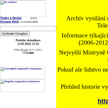
Archív vysílání
Titulky k filmům
(1371)
Seznam filmů
(.XLS)
(21.01.2016)
Tele
Informace týkající
Poslední aktualizace
(2006-2012)
22.05.2024, 12:24
Počet přístupů od 17.5.2011:
Nejvyšší Mistryně 
7755486
Pokud ale lidstvo n
Přehled historie v
htt