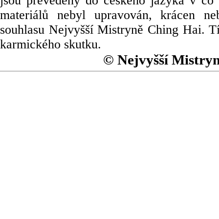
jsou převedeny do českého jazyka v co 
materiálů nebyl upravován, krácen ne
souhlasu Nejvyšší Mistryně Ching Hai. Tí
karmického skutku.
© Nejvyšší Mistry