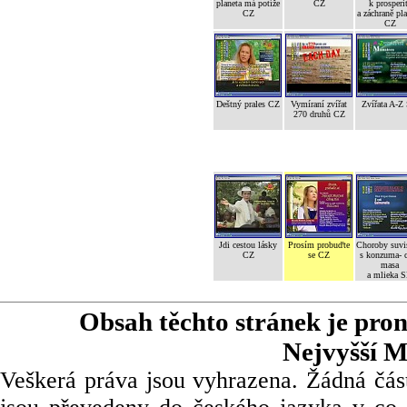
planeta má potíže
CZ
k prosperi
CZ
a záchraně pl
CZ
Deštný prales CZ
Vymíraní zvířat
Zvířata A-Z
270 druhů CZ
Jdi cestou lásky
Prosím probuďte
Choroby suvi
CZ
se CZ
s konzuma- 
masa
a mlieka 
Obsah těchto stránek je pro
Nejvyšší M
Veškerá práva jsou vyhrazena. Žádná část