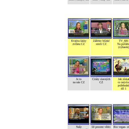
Kvalita lásky
Zážitky blízké
TV_681
zvířata CZ
smrti CZ
Na počátk
(výňatek)
Je to
Citáty slavných
Jak získa
na nás CZ
CZ
co nejvíc
požehnán
díl 1
Naše
50 procent vědci
Bio vegan- s