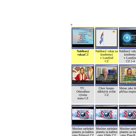
o
Naléhavý
Naléhavý vzkaz na
Naléhavý vzk
vzkaz
CZ
konferenci
konferenc
v Londýně
v Londýn
CZ
CZ 1-4
TV_
Chov hospo-
Metan jako h
Odstraňme
dářských zvířat
přičina otepl
výrobu
CZ
masa CZ
Musíme zachránit
Musíme zachránit
Musíme zachr
planetu za každou
planetu za každou
planetu za ka
cenu Průmysl CZ
cenu Vlády CZ
cenu Plan-B