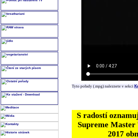
Tyto pořady (.mpg) naleznete v sekci
K
S radostí oznamuj
Supreme Master T
2017 ob