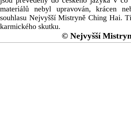
jsou převedeny do českého jazyka v co 
materiálů nebyl upravován, krácen ne
souhlasu Nejvyšší Mistryně Ching Hai. Tí
karmického skutku.
© Nejvyšší Mistry