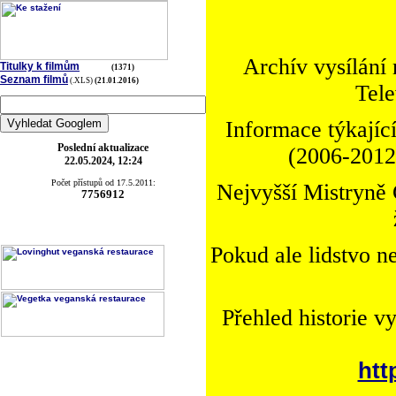
Archív vysílání
Titulky k filmům
(1371)
Seznam filmů
(.XLS)
(21.01.2016)
Tele
Informace týkající
Poslední aktualizace
(2006-2012)
22.05.2024, 12:24
Počet přístupů od 17.5.2011:
Nejvyšší Mistryně 
7756912
Pokud ale lidstvo n
Přehled historie v
htt