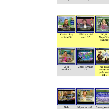
Kvalita lásky
Zážitky blízké
TV_681
zvířata CZ
smrti CZ
Na počátk
(výňatek)
Je to
Citáty slavných
Jak získa
na nás CZ
CZ
co nejvíc
požehnán
díl 1
Naše
50 procent vědci
Bio vegan- s