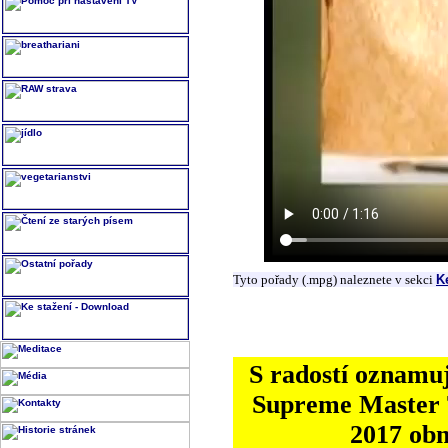
Tyto pořady (.mpg) naleznete v sekci
K
S radostí oznamuj
Supreme Master T
2017 ob