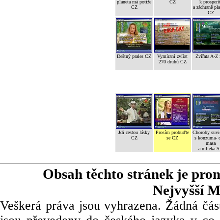
planeta má potíže
CZ
k prosperi
CZ
a záchraně pl
CZ
Deštný prales CZ
Vymíraní zvířat
Zvířata A-Z
270 druhů CZ
Jdi cestou lásky
Prosím probuďte
Choroby suvi
CZ
se CZ
s konzuma- 
masa
a mlieka 
Obsah těchto stránek je pro
Nejvyšší M
Veškerá práva jsou vyhrazena. Žádná část