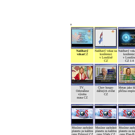
o
Naléhavý
Naléhavý vzkaz na
Naléhavý vzk
vzkaz
CZ
konferenci
konferenc
v Londýně
v Londýn
CZ
CZ 1-4
TV_
Chov hospo-
Metan jako h
Odstraňme
dářských zvířat
přičina otepl
výrobu
CZ
masa CZ
Musíme zachránit
Musíme zachránit
Musíme zachr
planetu za každou
planetu za každou
planetu za ka
cenu Průmysl CZ
cenu Vlády CZ
cenu Plan-B