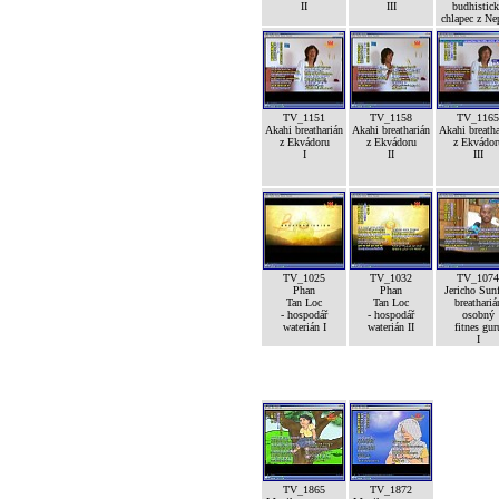
II
III
budhistic
chlapec z Ne
TV_1151
TV_1158
TV_1165
Akahi breatharián
Akahi breatharián
Akahi breatha
z Ekvádoru
z Ekvádoru
z Ekvádor
I
II
III
TV_1025
TV_1032
TV_1074
Phan
Phan
Jericho Sunf
Tan Loc
Tan Loc
breathariá
- hospodář
- hospodář
osobný
waterián I
waterián II
fitnes gur
I
TV_1865
TV_1872