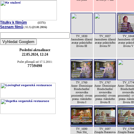
Titulky k filmům
(1371)
Seznam filmů
(.XLS)
(21.01.2016)
TV_1830
TV_1837
TV_1844
Jasmuheen úžasný
Jasmuheen úžasný
Jasmuheen úž
avatar pránického
avatar pránického
avatar pránic
života III
života IV
života V
Poslední aktualizace
22.05.2024, 12:24
Počet přístupů od 17.5.2011:
7759490
TV_1760
TV_1767
TV_1774
Anne- Dominique
Anne- Dominique
Anne- Domin
Bindschedler
Bindschedler
Bindschedl
rovnováha
rovnováha
rovnováh
prostrední- ctvom
prostrední- ctvom
prostrední- c
prana- riánskeho
prana- riánskeho
prana- riáns
života I
života II
života III
TV_1690
TV_1697
TV_1704
Nun Shi
Zinajda Baranova-
Zinajda Bara