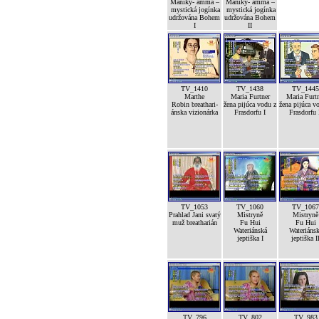
Maniky- amma –
Maniky- amma –
mystická jogínka
mystická jogínka
udržována Bohem
udržována Bohem
I
II
TV_1410
TV_1438
TV_1445
Marthe
Maria Furtner
Maria Furt
Robin breathari-
žena pijúca vodu z
žena pijúca v
ánska vizionárka
Frasdorfu I
Frasdorfu 
TV_1053
TV_1060
TV_1067
Prahlad Jani svatý
Mistryně
Mistryně
muž breatharián
Fu Hui
Fu Hui
Wateriánská
Wateriáns
jeptiška I
jeptiška I
TV_796
TV_802
TV_983