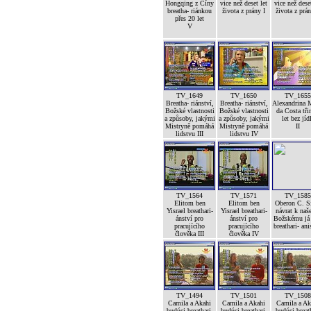
Hongqing z Číny
vice než deset let
vice než deset
breatha- riánkou
života z prány I
života z prán
přes 20 let
V
TV_1649
TV_1650
TV_1655
Breatha- riánství,
Breatha- riánství,
Alexandrina 
Božské vlastnosti
Božské vlastnosti
da Costa tři
a způsoby, jakými
a způsoby, jakými
let bez jíd
Mistryně pomáhá
Mistryně pomáhá
II
lidstvu III
lidstvu IV
TV_1564
TV_1571
TV_1585
Elitom ben
Elitom ben
Oberon C. S
Yisrael breathari-
Yisrael breathari-
návrat k na
ánství pro
ánství pro
Božskému já 
pracujícího
pracujícího
breathari- an
člověka III
člověka IV
TV_1494
TV_1501
TV_1508
Camila a Akahi
Camila a Akahi
Camila a Ak
budúci breathari-
budúci breathari-
budúci breat