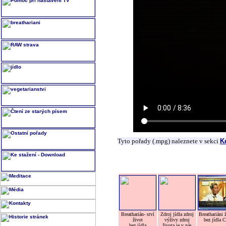
Tyto pořady (.mpg) naleznete v sekci
K
Breatharián- ství
Zdroj jídla zdroj
Breathariáni 
život
výživy zdroj
bez jídla 
bez jídla
života je v nás