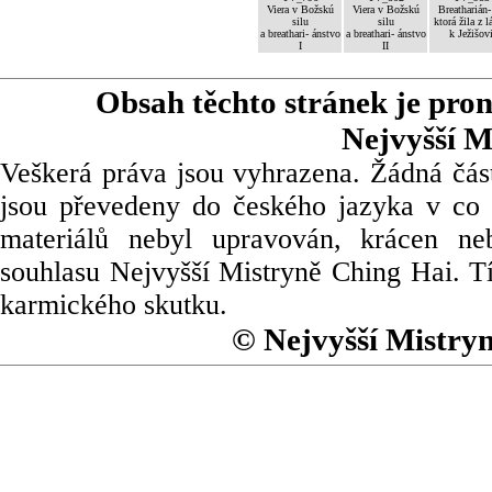
Viera v Božskú
Viera v Božskú
Breatharián-
silu
silu
ktorá žila z l
a breathari- ánstvo
a breathari- ánstvo
k Ježišov
I
II
Obsah těchto stránek je pro
Nejvyšší M
Veškerá práva jsou vyhrazena. Žádná část
jsou převedeny do českého jazyka v co 
materiálů nebyl upravován, krácen ne
souhlasu Nejvyšší Mistryně Ching Hai. Tí
karmického skutku.
© Nejvyšší Mistry