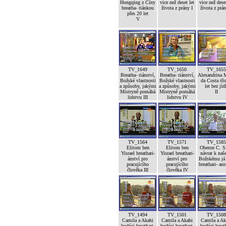
Hongqing z Číny
vice než deset let
vice než deset
breatha- riánkou
života z prány I
života z prán
přes 20 let
V
TV_1649
TV_1650
TV_1655
Breatha- riánství,
Breatha- riánství,
Alexandrina 
Božské vlastnosti
Božské vlastnosti
da Costa tři
a způsoby, jakými
a způsoby, jakými
let bez jíd
Mistryně pomáhá
Mistryně pomáhá
II
lidstvu III
lidstvu IV
TV_1564
TV_1571
TV_1585
Elitom ben
Elitom ben
Oberon C. S
Yisrael breathari-
Yisrael breathari-
návrat k na
ánství pro
ánství pro
Božskému já 
pracujícího
pracujícího
breathari- an
člověka III
člověka IV
TV_1494
TV_1501
TV_1508
Camila a Akahi
Camila a Akahi
Camila a Ak
budúci breathari-
budúci breathari-
budúci breat