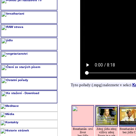
Tyto pořady (.mpg) naleznete v sekci
K
Breatharián- ství
Zdroj jídla zdroj
Breathariáni 
život
výživy zdroj
bez jídla 
bez jídla
života je v nás