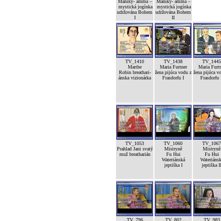
Maniky- amma –
Maniky- amma –
mystická jogínka
mystická jogínka
udržována Bohem
udržována Bohem
I
II
TV_1410
TV_1438
TV_1445
Marthe
Maria Furtner
Maria Furt
Robin breathari-
žena pijúca vodu z
žena pijúca v
ánska vizionárka
Frasdorfu I
Frasdorfu 
TV_1053
TV_1060
TV_1067
Prahlad Jani svatý
Mistryně
Mistryně
muž breatharián
Fu Hui
Fu Hui
Wateriánská
Wateriáns
jeptiška I
jeptiška I
TV_796
TV_802
TV_983