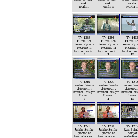
ánski
ánski
-ánski
rodičia I
rodičia II
rodičia II
TV_1389
TV_1396
TV_1403
Elitom Ben
Elitom Ben
Elitom Be
Yisrael Výzvy v
Yisrael Výzvy v
Yisrael Výz
prechode na
prechode na
prechode 
breathari -ánstvo
breathari -ánstvo
breathari -án
I
II
III
TV_1319
TV_1326
TV_1333
Joachim Werdin
Joachim Werdin
Joachim Wer
skúsenosti s
skúsenosti s
skúsenosti
breathari -ánskym
breathari -ánskym
breathari -án
životom
životom
životom
I
II
III
TV_1221
TV_1228
TV_1235
Jericho Sunfire
Jericho Sunfire
Ram Bahad
prechod na
prechod na
Bomjan
breatharián- stvo
breatharián- stvo
breatharián-