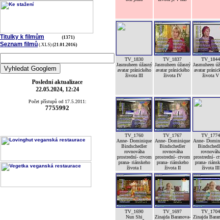
Titulky k filmům
(1371)
Seznam filmů
(.XLS)
(21.01.2016)
TV_1830
TV_1837
TV_1844
Jasmuheen úžasný
Jasmuheen úžasný
Jasmuheen úž
avatar pránického
avatar pránického
avatar pránic
života III
života IV
života V
Poslední aktualizace
22.05.2024, 12:24
Počet přístupů od 17.5.2011:
7755992
TV_1760
TV_1767
TV_1774
Anne- Dominique
Anne- Dominique
Anne- Domin
Bindschedler
Bindschedler
Bindschedl
rovnováha
rovnováha
rovnováh
prostrední- ctvom
prostrední- ctvom
prostrední- c
prana- riánskeho
prana- riánskeho
prana- riáns
života I
života II
života III
TV_1690
TV_1697
TV_1704
Nun Shi
Zinajda Baranova-
Zinajda Bara