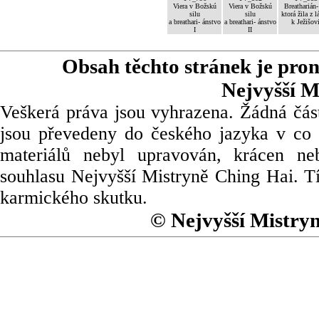
Viera v Božskú
Viera v Božskú
Breatharián-
silu
silu
ktorá žila z l
a breathari- ánstvo
a breathari- ánstvo
k Ježišov
I
II
Obsah těchto stránek je pro
Nejvyšší M
Veškerá práva jsou vyhrazena. Žádná část
jsou převedeny do českého jazyka v co 
materiálů nebyl upravován, krácen ne
souhlasu Nejvyšší Mistryně Ching Hai. Tí
karmického skutku.
© Nejvyšší Mistry