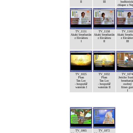
II
III
budhistic
chlapec z Ne
TV_1151
TV_1158
TV_1165
Akahi breatharián
Akahi breatharián
Akahi breatha
z Ekvádoru
z Ekvádoru
z Ekvádor
I
II
III
TV_1025
TV_1032
TV_1074
Phan
Phan
Jericho Sunf
Tan Loc
Tan Loc
breathariá
- hospodář
- hospodář
osobný
waterián I
waterián II
fitnes gur
I
TV_1865
TV_1872