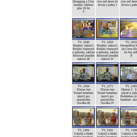
Hongqing z Číny
vice než deset let
vice než deset
breatha- riánkou
života z prány I
života z prán
přes 20 let
V
TV_1649
TV_1650
TV_1655
Breatha- riánství,
Breatha- riánství,
Alexandrina 
Božské vlastnosti
Božské vlastnosti
da Costa tři
a způsoby, jakými
a způsoby, jakými
let bez jíd
Mistryně pomáhá
Mistryně pomáhá
II
lidstvu III
lidstvu IV
TV_1564
TV_1571
TV_1585
Elitom ben
Elitom ben
Oberon C. S
Yisrael breathari-
Yisrael breathari-
návrat k na
ánství pro
ánství pro
Božskému já 
pracujícího
pracujícího
breathari- an
člověka III
člověka IV
TV_1494
TV_1501
TV_1508
Camila a Akahi
Camila a Akahi
Camila a Ak
budúci breathari-
budúci breathari-
budúci breat