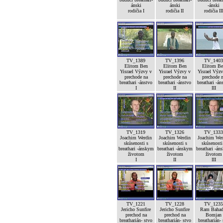
ánski
ánski
-ánski
rodičia I
rodičia II
rodičia II
TV_1389
TV_1396
TV_1403
Elitom Ben
Elitom Ben
Elitom Be
Yisrael Výzvy v
Yisrael Výzvy v
Yisrael Výz
prechode na
prechode na
prechode 
breathari -ánstvo
breathari -ánstvo
breathari -án
I
II
III
TV_1319
TV_1326
TV_1333
Joachim Werdin
Joachim Werdin
Joachim Wer
skúsenosti s
skúsenosti s
skúsenosti
breathari -ánskym
breathari -ánskym
breathari -án
životom
životom
životom
I
II
III
TV_1221
TV_1228
TV_1235
Jericho Sunfire
Jericho Sunfire
Ram Bahad
prechod na
prechod na
Bomjan
breatharián- stvo
breatharián- stvo
breatharián-