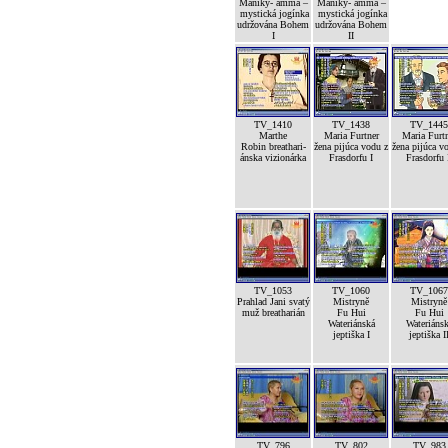
Maniky- amma –
Maniky- amma –
mystická jogínka
mystická jogínka
udržována Bohem
udržována Bohem
I
II
TV_1410
TV_1438
TV_1445
Marthe
Maria Furtner
Maria Furt
Robin breathari-
žena pijúca vodu z
žena pijúca v
ánska vizionárka
Frasdorfu I
Frasdorfu 
TV_1053
TV_1060
TV_1067
Prahlad Jani svatý
Mistryně
Mistryně
muž breatharián
Fu Hui
Fu Hui
Wateriánská
Wateriáns
jeptiška I
jeptiška I
TV_796
TV_802
TV_983