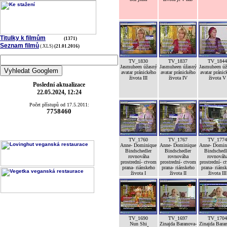
Titulky k filmům
(1371)
Seznam filmů
(.XLS)
(21.01.2016)
TV_1830
TV_1837
TV_1844
Jasmuheen úžasný
Jasmuheen úžasný
Jasmuheen úž
avatar pránického
avatar pránického
avatar pránic
života III
života IV
života V
Poslední aktualizace
22.05.2024, 12:24
Počet přístupů od 17.5.2011:
7758460
TV_1760
TV_1767
TV_1774
Anne- Dominique
Anne- Dominique
Anne- Domin
Bindschedler
Bindschedler
Bindschedl
rovnováha
rovnováha
rovnováh
prostrední- ctvom
prostrední- ctvom
prostrední- c
prana- riánskeho
prana- riánskeho
prana- riáns
života I
života II
života III
TV_1690
TV_1697
TV_1704
Nun Shi
Zinajda Baranova-
Zinajda Bara