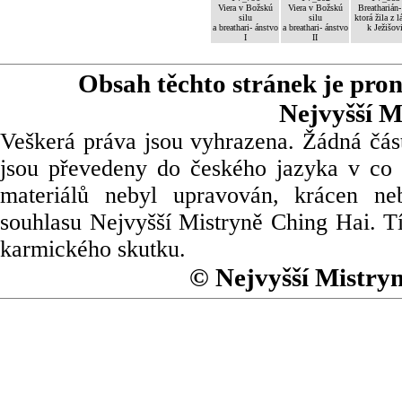
Viera v Božskú
Viera v Božskú
Breatharián-
silu
silu
ktorá žila z l
a breathari- ánstvo
a breathari- ánstvo
k Ježišov
I
II
Obsah těchto stránek je pro
Nejvyšší M
Veškerá práva jsou vyhrazena. Žádná část
jsou převedeny do českého jazyka v co 
materiálů nebyl upravován, krácen ne
souhlasu Nejvyšší Mistryně Ching Hai. Tí
karmického skutku.
© Nejvyšší Mistry