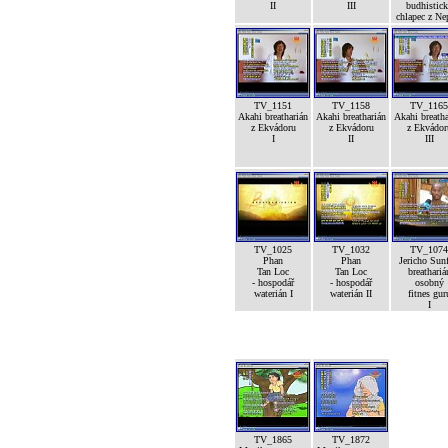
II
III
budhistic
chlapec z Ne
TV_1151
TV_1158
TV_1165
Akahi breatharián
Akahi breatharián
Akahi breatha
z Ekvádoru
z Ekvádoru
z Ekvádor
I
II
III
TV_1025
TV_1032
TV_1074
Phan
Phan
Jericho Sunf
Tan Loc
Tan Loc
breathariá
- hospodář
- hospodář
osobný
waterián I
waterián II
fitnes gur
I
TV_1865
TV_1872