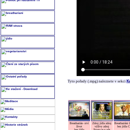
Tyto pořady (.mpg) naleznete v sekci
K
Breatharián- ství
Zdroj jídla zdroj
Breathariáni 
život
výživy zdroj
bez jídla 
bez jídla
života je v nás